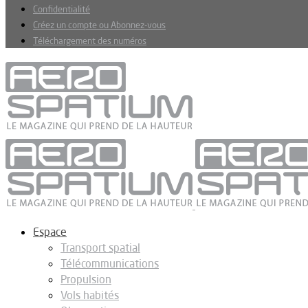
Confidentialité
Créez un compte ou Abonnez-vous
Téléchargement des numéros
Espace
Transport spatial
Télécommunications
Propulsion
Vols habités