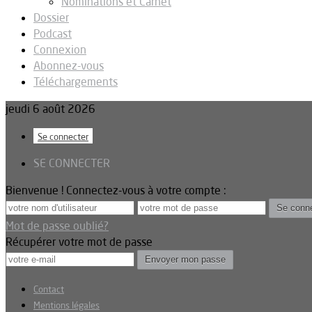
Nominations et Carnet
Dossier
Podcast
Connexion
Abonnez-vous
Téléchargements
jeudi 6 août 2026
Se connecter
SE CONNECTER
Bienvenue ! Connectez-vous à votre compte :
Mot de passe oublié?
Récupérer votre mot de passe
Contact
Mentions légales