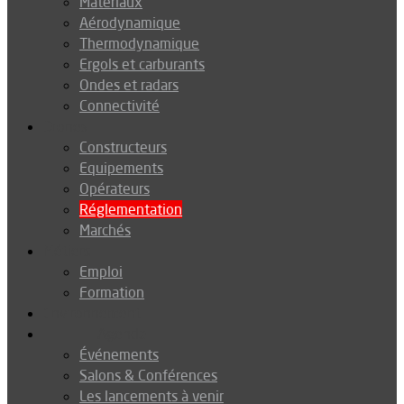
Matériaux
Aérodynamique
Thermodynamique
Ergols et carburants
Ondes et radars
Connectivité
Drones
Constructeurs
Equipements
Opérateurs
Réglementation
Marchés
Métiers
Emploi
Formation
Environnement
Agenda
Événements
Salons & Conférences
Les lancements à venir