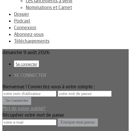
Les lancements à venir
Nominations et Carnet
Dossier
Podcast
Connexion
Abonnez-vous
Téléchargements
dimanche 9 août 2026
Se connecter
SE CONNECTER
Bienvenue ! Connectez-vous à votre compte :
Mot de passe oublié?
Récupérer votre mot de passe