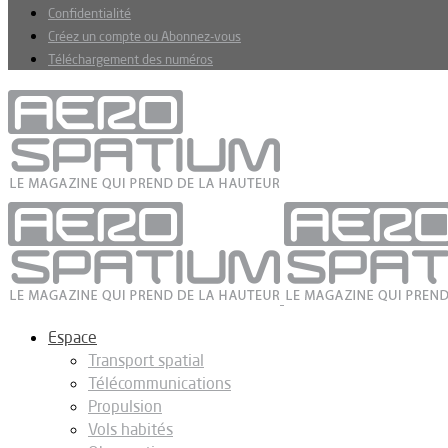
Confidentialité
Créez un compte ou Abonnez-vous
Téléchargement des numéros
Espace
Transport spatial
Télécommunications
Propulsion
Vols habités