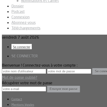
Nominations et Carnet
Dossier
Podcast
Connexion
Abonnez-vous
Téléchargements
vendredi 7 août 2026
Se connecter
SE CONNECTER
Bienvenue ! Connectez-vous à votre compte :
Mot de passe oublié?
Récupérer votre mot de passe
Contact
Mentions légales