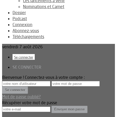
Les lancements à venir
Nominations et Carnet
Dossier
Podcast
Connexion
Abonnez-vous
Téléchargements
vendredi 7 août 2026
Se connecter
SE CONNECTER
Bienvenue ! Connectez-vous à votre compte :
Mot de passe oublié?
Récupérer votre mot de passe