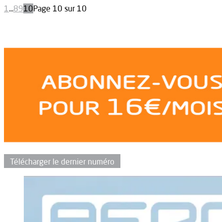
1
...
8
9
10
Page 10 sur 10
Télécharger le dernier numéro