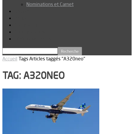
Nominations et Carnet
Dossier
Podcast
Connexion
Abonnez-vous
Téléchargements
Accueil
Tags
Articles taggés "A320neo"
TAG: A320NEO