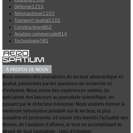
Défense
1216
Aéronautique
1103
Transport spatial
1101
Constructeurs
862
Aviation commerciale
814
Technologie
581
À PROPOS DE NOUS
Nous sommes des journalistes du secteur aéronautique et
spatial, passionnés par les questions de recherche et
d’industrie. Nous avons des expériences variées, du
spécialiste des lanceurs au journaliste scientifique, en
passant par le rédacteur économie. Nous voulons donner la
meilleure information possible sur le secteur, la plus
complète et pertinente, et couvrir très bientôt l’actualité des
drones, de l’aviation d’affaires, le tout en accomplissant le
devoir de tout journaliste : celui d’informer.