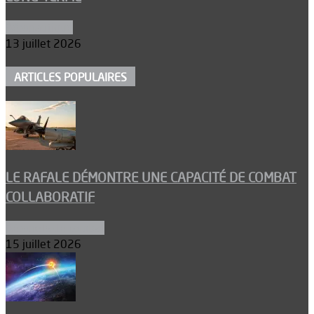
Aéronautique
13 juillet 2026
ARTICLES POPULAIRES
LE RAFALE DÉMONTRE UNE CAPACITÉ DE COMBAT
COLLABORATIF
Aéronefs de combat
15 juillet 2026