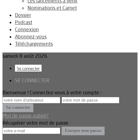
Les lancements à venir
Nominations et Carnet
Dossier
Podcast
Connexion
Abonnez-vous
Téléchargements
samedi 8 août 2026
Se connecter
SE CONNECTER
Bienvenue ! Connectez-vous à votre compte :
Mot de passe oublié?
Récupérer votre mot de passe