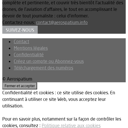
complète et pertinente, et couvrir très bientôt l’actualité des
drones, de l’aviation d’affaires, le tout en accomplissant le
devoir de tout journaliste : celui d’informer.
Contactez-nous:
contact@aerospatium.info
SUIVEZ-NOUS
Contact
Mentions légales
Confidentialité
Créez un compte ou Abonnez-vous
Téléchargement des numéros
© Aerospatium
Confidentialité et cookies : ce site utilise des cookies. En
continuant à utiliser ce site Web, vous acceptez leur
utilisation.
Pour en savoir plus, notamment sur la façon de contrôler les
cookies, consultez :
Politique relative aux cookies