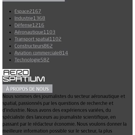
Espace
2167
Industrie
1368
Défense
1216
Aéronautique
1103
Transport spatial
1102
Constructeurs
862
Aviation commerciale
814
Technologie
582
À PROPOS DE NOUS
Nous sommes des journalistes du secteur aéronautique et
spatial, passionnés par les questions de recherche et
d’industrie. Nous avons des expériences variées, du
spécialiste des lanceurs au journaliste scientifique, en
passant par le rédacteur économie. Nous voulons donner la
meilleure information possible sur le secteur, la plus