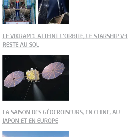
LE VIKRAM 1 ATTEINT L’ORBITE, LE STARSHIP V3
RESTE AU SOL
LA SAISON DES GÉOCROISEURS, EN CHINE, AU
JAPON ET EN EUROPE