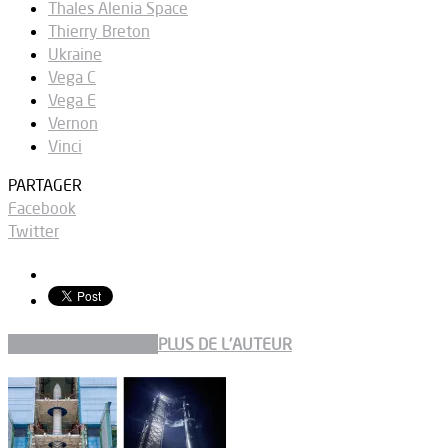
Thales Alenia Space
Thierry Breton
Ukraine
Vega C
Vega E
Vernon
Vinci
PARTAGER
Facebook
Twitter
ARTICLES CONNEXES
PLUS DE L'AUTEUR