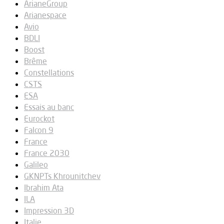
ArianeGroup
Arianespace
Avio
BDLI
Boost
Brême
Constellations
CSTS
ESA
Essais au banc
Eurockot
Falcon 9
France
France 2030
Galileo
GKNPTs Khrounitchev
Ibrahim Ata
ILA
Impression 3D
Italie