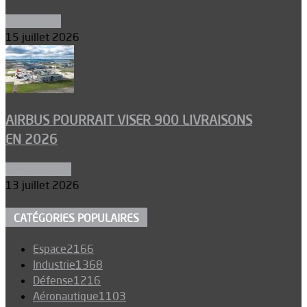
Armements
15 juillet 2026
AIRBUS POURRAIT VISER 900 LIVRAISONS
EN 2026
Aéronautique
13 juillet 2026
CATÉGORIES POPULAIRES
Espace
2166
Industrie
1368
Défense
1216
Aéronautique
1103