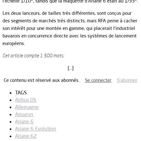
l’échelle 1/10
, tandis que la maquette d’Ariane 6 était au 1/33
.
Les deux lanceurs, de tailles très différentes, sont conçus pour
des segments de marchés très distincts, mais RFA peine à cacher
son intérêt pour une montée en gamme, qui placerait l’industriel
bavarois en concurrence directe avec les systèmes de lancement
européens.
Cet article compte 1 500 mots.
[…]
Ce contenu est réservé aux abonnés.
Se connecter
S’abonner
TAGS
Airbus DS
Allemagne
Amazon
Ariane 6
Ariane 6 Evolution
Ariane 62