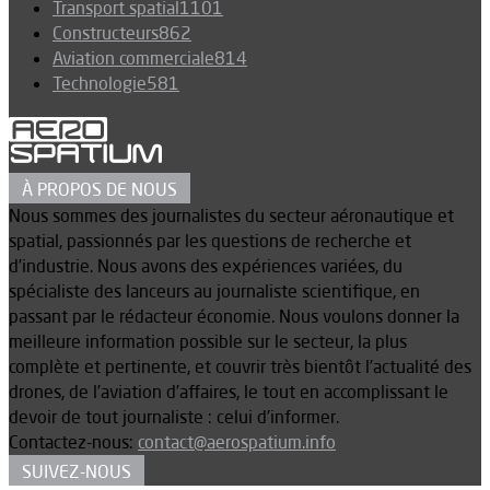
Transport spatial
1101
Constructeurs
862
Aviation commerciale
814
Technologie
581
À PROPOS DE NOUS
Nous sommes des journalistes du secteur aéronautique et
spatial, passionnés par les questions de recherche et
d’industrie. Nous avons des expériences variées, du
spécialiste des lanceurs au journaliste scientifique, en
passant par le rédacteur économie. Nous voulons donner la
meilleure information possible sur le secteur, la plus
complète et pertinente, et couvrir très bientôt l’actualité des
drones, de l’aviation d’affaires, le tout en accomplissant le
devoir de tout journaliste : celui d’informer.
Contactez-nous:
contact@aerospatium.info
SUIVEZ-NOUS