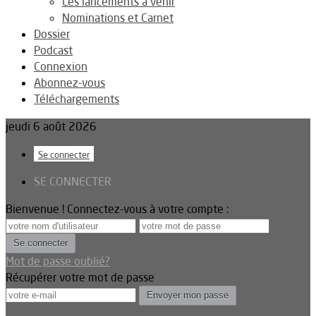
Les lancements à venir
Nominations et Carnet
Dossier
Podcast
Connexion
Abonnez-vous
Téléchargements
jeudi 6 août 2026
Se connecter
SE CONNECTER
Bienvenue ! Connectez-vous à votre compte :
Mot de passe oublié?
Récupérer votre mot de passe