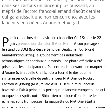
dans ses cartons un lanceur plus puissant, au
mépris de l’accord franco-allemand d’août dernier
qui garantissait une non-concurrence avec les
lanceurs européens Ariane 6 et Vega C.
P
etit couac lors de la visite du chancelier Olaf Scholz le 22
juin,
premier jour du salon ILA de Berlin
. À son passage sur
le stand du BDLI (Bundesverband der Deutschen Luft- und
Raumfahrtindustrie), le groupement des industriels
aéronautiques et spatiaux allemands, une photo officielle a été
prise avec les principaux chefs d’entreprise devant une maquette
d’Ariane 6, à laquelle Olaf Scholz a tourné le dos pour ne
s’intéresser qu’à celle du petit lanceur RFA One, de Rocket
Factory Augsburg (RFA), filiale d’OHB. Or si le mini-lanceur
bavarois a l’air à peine plus petit que le lanceur européen – ce qui
marque les esprits outre-Rhin – rien n’indique d’en réalité les
échelles sont trompeuses : la maquette du RFA One était à
e
e