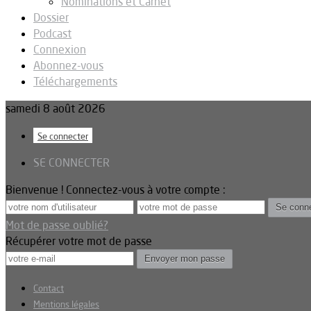
Nominations et Carnet
Dossier
Podcast
Connexion
Abonnez-vous
Téléchargements
samedi 8 août 2026
Se connecter
SE CONNECTER
Bienvenue ! Connectez-vous à votre compte :
Mot de passe oublié?
Récupérer votre mot de passe
Contact
Mentions légales