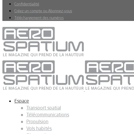
Confidentialité
Créez un compte ou Abonnez-vous
Téléchargement des numéros
Espace
Transport spatial
Télécommunications
Propulsion
Vols habités