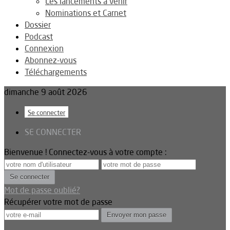
Les lancements à venir
Nominations et Carnet
Dossier
Podcast
Connexion
Abonnez-vous
Téléchargements
dimanche 9 août 2026
Se connecter
SE CONNECTER
Bienvenue ! Connectez-vous à votre compte :
Mot de passe oublié?
Récupérer votre mot de passe