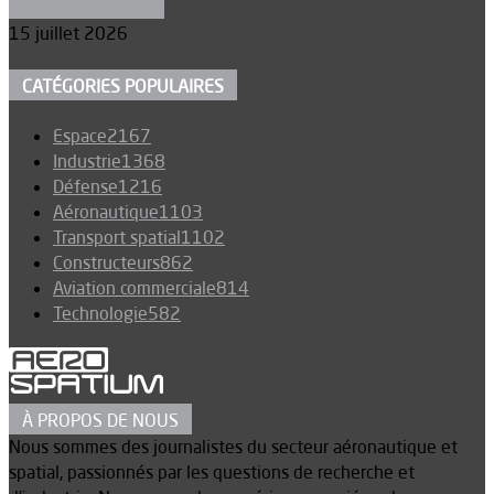
Aéronefs de combat
15 juillet 2026
CATÉGORIES POPULAIRES
Espace
2167
Industrie
1368
Défense
1216
Aéronautique
1103
Transport spatial
1102
Constructeurs
862
Aviation commerciale
814
Technologie
582
À PROPOS DE NOUS
Nous sommes des journalistes du secteur aéronautique et
spatial, passionnés par les questions de recherche et