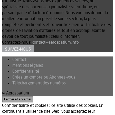
d’industrie. Nous avons des expériences variées, du
spécialiste des lanceurs au journaliste scientifique, en
passant par le rédacteur économie. Nous voulons donner la
meilleure information possible sur le secteur, la plus
complète et pertinente, et couvrir très bientôt l’actualité des
drones, de l’aviation d’affaires, le tout en accomplissant le
devoir de tout journaliste : celui d’informer.
Contactez-nous:
contact@aerospatium.info
SUIVEZ-NOUS
Contact
Mentions légales
Confidentialité
Créez un compte ou Abonnez-vous
Téléchargement des numéros
© Aerospatium
Confidentialité et cookies : ce site utilise des cookies. En
continuant à utiliser ce site Web, vous acceptez leur