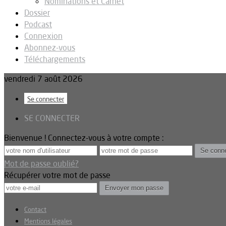
Nominations et Carnet
Dossier
Podcast
Connexion
Abonnez-vous
Téléchargements
vendredi 7 août 2026
Se connecter
SE CONNECTER
Bienvenue ! Connectez-vous à votre compte :
Mot de passe oublié?
Récupérer votre mot de passe
Contact
Mentions légales