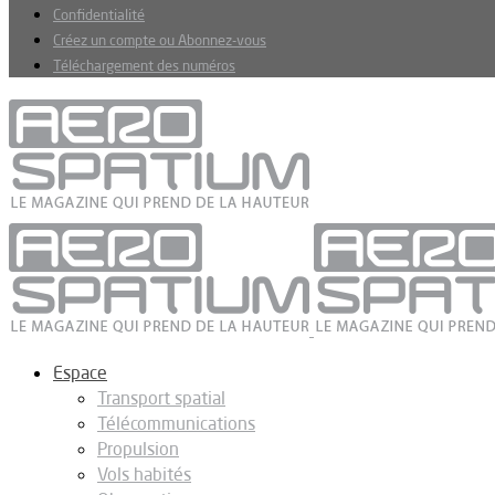
Confidentialité
Créez un compte ou Abonnez-vous
Téléchargement des numéros
Espace
Transport spatial
Télécommunications
Propulsion
Vols habités