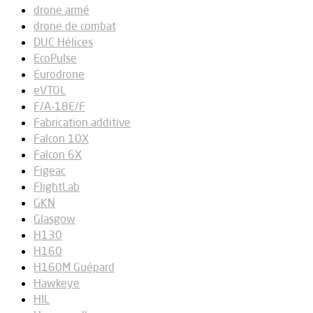
drone armé
drone de combat
DUC Hélices
EcoPulse
Eurodrone
eVTOL
F/A-18E/F
Fabrication additive
Falcon 10X
Falcon 6X
Figeac
FlightLab
GKN
Glasgow
H130
H160
H160M Guépard
Hawkeye
HIL