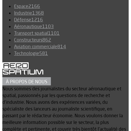
Espace
2166
Industrie
1368
Défense
1216
Aéronautique
1103
Transport spatial
1101
Constructeurs
862
Aviation commerciale
814
Technologie
581
À PROPOS DE NOUS
Nous sommes des journalistes du secteur aéronautique et
spatial, passionnés par les questions de recherche et
d’industrie. Nous avons des expériences variées, du
spécialiste des lanceurs au journaliste scientifique, en
passant par le rédacteur économie. Nous voulons donner la
meilleure information possible sur le secteur, la plus
complète et pertinente, et couvrir très bientôt l’actualité des