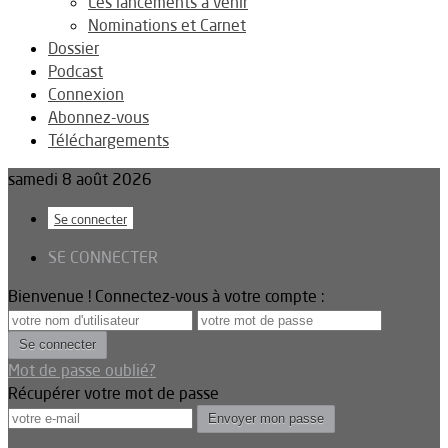
Les lancements à venir
Nominations et Carnet
Dossier
Podcast
Connexion
Abonnez-vous
Téléchargements
samedi 8 août 2026
Se connecter
SE CONNECTER
Bienvenue ! Connectez-vous à votre compte :
Mot de passe oublié?
Récupérer votre mot de passe