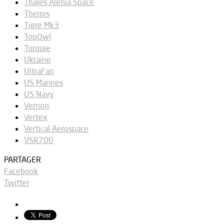
Thales Alenia Space
Themis
Tigre Mk3
TopOwl
Turquie
Ukraine
UltraFan
US Marines
US Navy
Vernon
Vertex
Vertical Aerospace
VSR700
PARTAGER
Facebook
Twitter