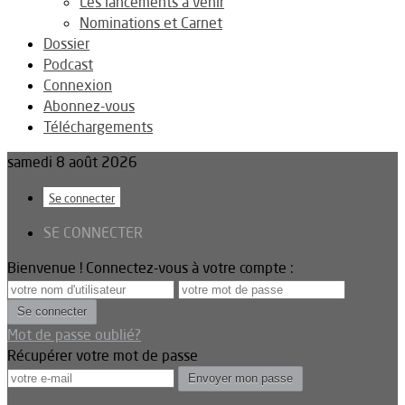
Les lancements à venir
Nominations et Carnet
Dossier
Podcast
Connexion
Abonnez-vous
Téléchargements
samedi 8 août 2026
Se connecter
SE CONNECTER
Bienvenue ! Connectez-vous à votre compte :
Mot de passe oublié?
Récupérer votre mot de passe