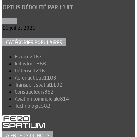
OPTUS DÉBOUTÉ PAR L’UIT
Espace
16 juillet 2026
CATÉGORIES POPULAIRES
Espace
2167
Industrie
1368
Défense
1216
Aéronautique
1103
Transport spatial
1102
Constructeurs
862
Aviation commerciale
814
Technologie
582
À PROPOS DE NOUS