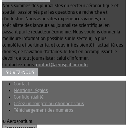
Nous sommes des journalistes du secteur aéronautique et
spatial, passionnés par les questions de recherche et
d’industrie. Nous avons des expériences variées, du
spécialiste des lanceurs au journaliste scientifique, en
passant par le rédacteur économie. Nous voulons donner la
meilleure information possible sur le secteur, la plus
complète et pertinente, et couvrir très bientôt l’actualité des
drones, de l’aviation d’affaires, le tout en accomplissant le
devoir de tout journaliste : celui d’informer.
Contactez-nous:
contact@aerospatium.info
SUIVEZ-NOUS
Contact
Mentions légales
Confidentialité
Créez un compte ou Abonnez-vous
Téléchargement des numéros
© Aerospatium