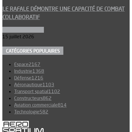
LE RAFALE DÉMONTRE UNE CAPACITÉ DE COMBAT
COLLABORATIF
Aéronefs de combat
15 juillet 2026
CATÉGORIES POPULAIRES
Espace
2167
Industrie
1368
Défense
1216
Aéronautique
1103
Transport spatial
1102
Constructeurs
862
Aviation commerciale
814
Technologie
582