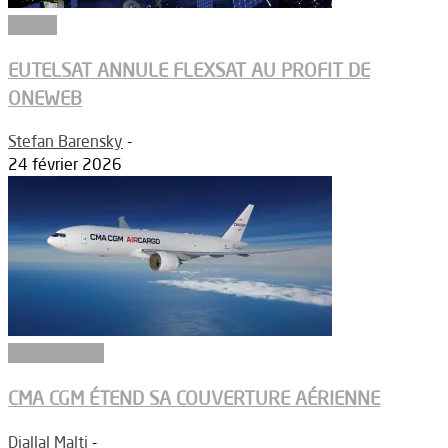
Espace
EUTELSAT ANNULE FLEXSAT AU PROFIT DE
ONEWEB
Stefan Barensky
-
24 février 2026
Aéronautique
CMA CGM ÉTEND SA COUVERTURE AÉRIENNE
Djallal Malti
-