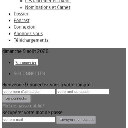
Les lancements à venir
Nominations et Carnet
Dossier
Podcast
Connexion
Abonnez-vous
Téléchargements
dimanche 9 août 2026
Se connecter
SE CONNECTER
Bienvenue ! Connectez-vous à votre compte :
Mot de passe oublié?
Récupérer votre mot de passe