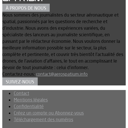
À PROPOS DE NOUS
Nous sommes des journalistes du secteur aéronautique et
spatial, passionnés par les questions de recherche et
d’industrie. Nous avons des expériences variées, du
spécialiste des lanceurs au journaliste scientifique, en
passant par le rédacteur économie. Nous voulons donner la
meilleure information possible sur le secteur, la plus
complète et pertinente, et couvrir très bientôt l’actualité des
drones, de l’aviation d’affaires, le tout en accomplissant le
devoir de tout journaliste : celui d’informer.
Contactez-nous:
contact@aerospatium.info
SUIVEZ-NOUS
Contact
Mentions légales
Confidentialité
Créez un compte ou Abonnez-vous
Téléchargement des numéros