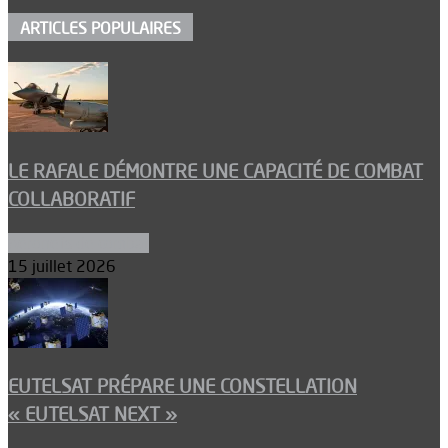
ARTICLES POPULAIRES
LE RAFALE DÉMONTRE UNE CAPACITÉ DE COMBAT
COLLABORATIF
Aéronefs de combat
15 juillet 2026
EUTELSAT PRÉPARE UNE CONSTELLATION
« EUTELSAT NEXT »