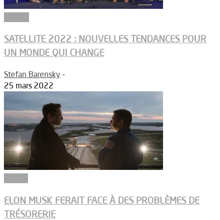
Dossier
SATELLITE 2022 : NOUVELLES TENDANCES POUR
UN MONDE QUI CHANGE
Stefan Barensky
-
25 mars 2022
Espace
ELON MUSK FERAIT FACE À DES PROBLÈMES DE
TRÉSORERIE