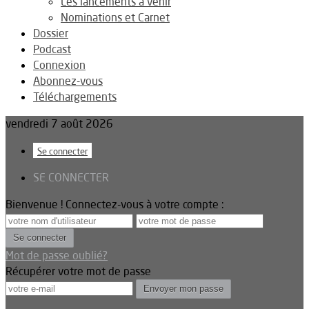
Les lancements à venir
Nominations et Carnet
Dossier
Podcast
Connexion
Abonnez-vous
Téléchargements
vendredi 7 août 2026
Se connecter
SE CONNECTER
Bienvenue ! Connectez-vous à votre compte :
Mot de passe oublié?
Récupérer votre mot de passe