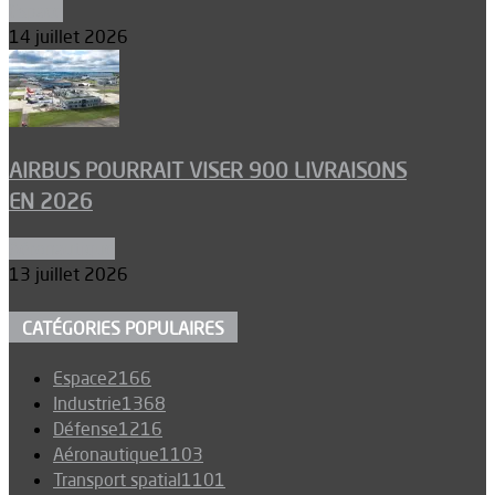
Espace
14 juillet 2026
AIRBUS POURRAIT VISER 900 LIVRAISONS
EN 2026
Aéronautique
13 juillet 2026
CATÉGORIES POPULAIRES
Espace
2166
Industrie
1368
Défense
1216
Aéronautique
1103
Transport spatial
1101