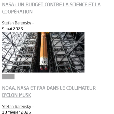
NASA : UN BUDGET CONTRE LA SCIENCE ET LA
COOPÉRATION
Stefan Barensky
-
9 mai 2025
Espace
NOAA, NASA ET FAA DANS LE COLLIMATEUR
D’ELON MUSK
Stefan Barensky
-
13 février 2025