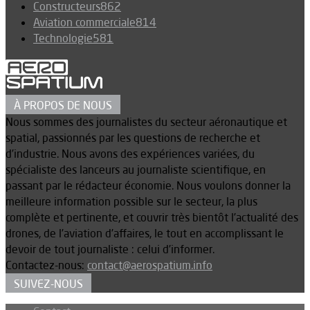
Constructeurs
862
Aviation commerciale
814
Technologie
581
À PROPOS DE NOUS
Nous sommes des journalistes du secteur aéronautique et
spatial, passionnés par les questions de recherche et
d’industrie. Nous avons des expériences variées, du
spécialiste des lanceurs au journaliste scientifique, en
passant par le rédacteur économie. Nous voulons donner la
meilleure information possible sur le secteur, la plus
complète et pertinente, et couvrir très bientôt l’actualité des
drones, de l’aviation d’affaires, le tout en accomplissant le
devoir de tout journaliste : celui d’informer.
Contactez-nous:
contact@aerospatium.info
SUIVEZ-NOUS