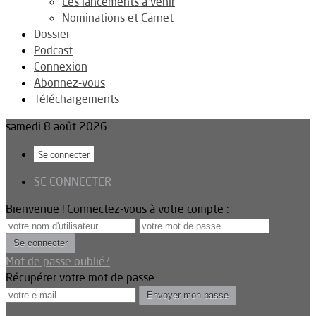
Les lancements à venir
Nominations et Carnet
Dossier
Podcast
Connexion
Abonnez-vous
Téléchargements
samedi 8 août 2026
Se connecter
SE CONNECTER
Bienvenue ! Connectez-vous à votre compte :
Mot de passe oublié?
Récupérer votre mot de passe