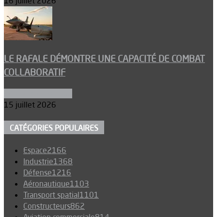
16 juillet 2026
LE RAFALE DÉMONTRE UNE CAPACITÉ DE COMBAT
COLLABORATIF
Aéronefs de combat
15 juillet 2026
CATÉGORIES POPULAIRES
Espace
2166
Industrie
1368
Défense
1216
Aéronautique
1103
Transport spatial
1101
Constructeurs
862
Aviation commerciale
814