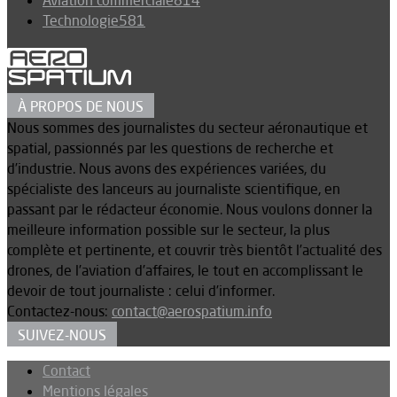
Technologie
581
À PROPOS DE NOUS
Nous sommes des journalistes du secteur aéronautique et
spatial, passionnés par les questions de recherche et
d’industrie. Nous avons des expériences variées, du
spécialiste des lanceurs au journaliste scientifique, en
passant par le rédacteur économie. Nous voulons donner la
meilleure information possible sur le secteur, la plus
complète et pertinente, et couvrir très bientôt l’actualité des
drones, de l’aviation d’affaires, le tout en accomplissant le
devoir de tout journaliste : celui d’informer.
Contactez-nous:
contact@aerospatium.info
SUIVEZ-NOUS
Contact
Mentions légales