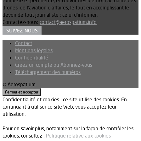
complète et pertinente, et couvrir très bientôt l’actualité des
drones, de l’aviation d’affaires, le tout en accomplissant le
devoir de tout journaliste : celui d’informer.
Contactez-nous:
contact@aerospatium.info
SUIVEZ-NOUS
Contact
Mentions légales
Confidentialité
Créez un compte ou Abonnez-vous
Téléchargement des numéros
© Aerospatium
Confidentialité et cookies : ce site utilise des cookies. En
continuant à utiliser ce site Web, vous acceptez leur
utilisation.
Pour en savoir plus, notamment sur la façon de contrôler les
cookies, consultez :
Politique relative aux cookies