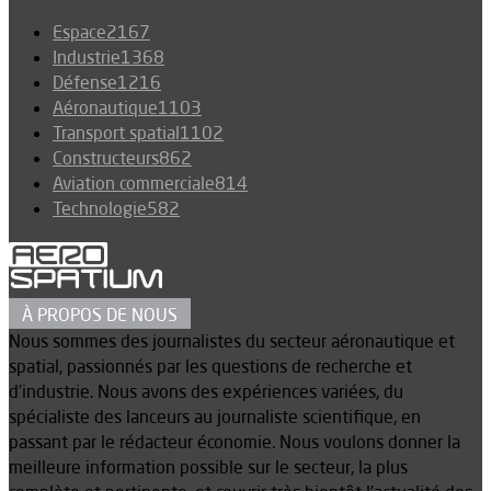
Espace
2167
Industrie
1368
Défense
1216
Aéronautique
1103
Transport spatial
1102
Constructeurs
862
Aviation commerciale
814
Technologie
582
À PROPOS DE NOUS
Nous sommes des journalistes du secteur aéronautique et
spatial, passionnés par les questions de recherche et
d’industrie. Nous avons des expériences variées, du
spécialiste des lanceurs au journaliste scientifique, en
passant par le rédacteur économie. Nous voulons donner la
meilleure information possible sur le secteur, la plus