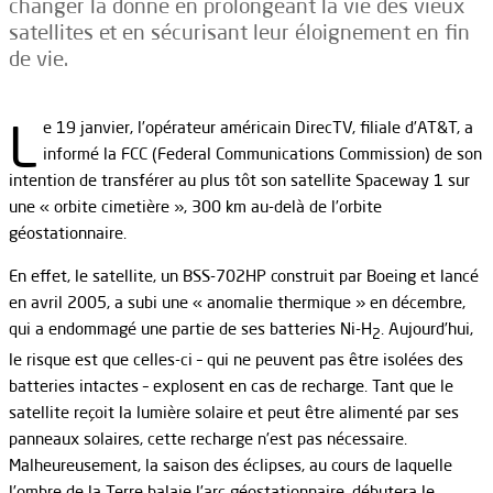
changer la donne en prolongeant la vie des vieux
satellites et en sécurisant leur éloignement en fin
de vie.
L
e 19 janvier, l’opérateur américain DirecTV, filiale d’AT&T, a
informé la FCC (Federal Communications Commission) de son
intention de transférer au plus tôt son satellite Spaceway 1 sur
une « orbite cimetière », 300 km au-delà de l’orbite
géostationnaire.
En effet, le satellite, un BSS-702HP construit par Boeing et lancé
en avril 2005, a subi une « anomalie thermique » en décembre,
qui a endommagé une partie de ses batteries Ni-H
. Aujourd’hui,
2
le risque est que celles-ci – qui ne peuvent pas être isolées des
batteries intactes – explosent en cas de recharge. Tant que le
satellite reçoit la lumière solaire et peut être alimenté par ses
panneaux solaires, cette recharge n’est pas nécessaire.
Malheureusement, la saison des éclipses, au cours de laquelle
l’ombre de la Terre balaie l’arc géostationnaire, débutera le