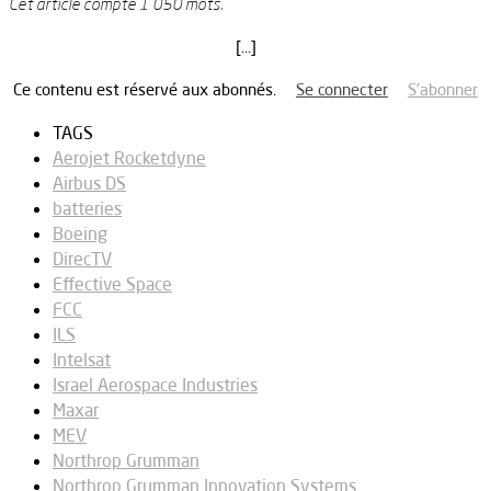
Cet article compte 1 050 mots.
[…]
Ce contenu est réservé aux abonnés.
Se connecter
S’abonner
TAGS
Aerojet Rocketdyne
Airbus DS
batteries
Boeing
DirecTV
Effective Space
FCC
ILS
Intelsat
Israel Aerospace Industries
Maxar
MEV
Northrop Grumman
Northrop Grumman Innovation Systems