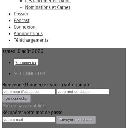
Les lancements à venir
Nominations et Carnet
Dossier
Podcast
Connexion
Abonnez-vous
Téléchargements
samedi 8 août 2026
Se connecter
SE CONNECTER
Bienvenue ! Connectez-vous à votre compte :
Mot de passe oublié?
Récupérer votre mot de passe