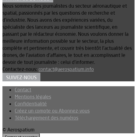
Nous sommes des journalistes du secteur aéronautique et
spatial, passionnés par les questions de recherche et
d’industrie. Nous avons des expériences variées, du
spécialiste des lanceurs au journaliste scientifique, en
passant par le rédacteur économie. Nous voulons donner la
meilleure information possible sur le secteur, la plus
complète et pertinente, et couvrir très bientôt l’actualité des
drones, de l’aviation d’affaires, le tout en accomplissant le
devoir de tout journaliste : celui d’informer.
Contactez-nous:
contact@aerospatium.info
SUIVEZ-NOUS
Contact
Mentions légales
Confidentialité
Créez un compte ou Abonnez-vous
Téléchargement des numéros
© Aerospatium