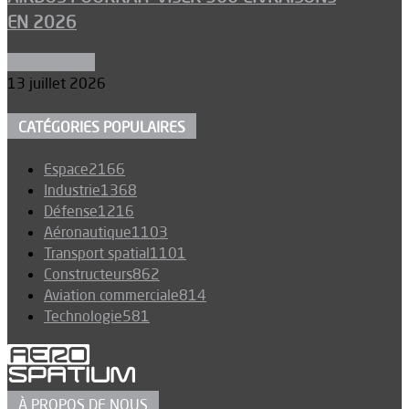
EN 2026
Aéronautique
13 juillet 2026
CATÉGORIES POPULAIRES
Espace
2166
Industrie
1368
Défense
1216
Aéronautique
1103
Transport spatial
1101
Constructeurs
862
Aviation commerciale
814
Technologie
581
À PROPOS DE NOUS