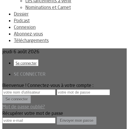
Les lancements à venir
Nominations et Carnet
Dossier
Podcast
Connexion
Abonnez-vous
Téléchargements
jeudi 6 août 2026
Se connecter
SE CONNECTER
Bienvenue ! Connectez-vous à votre compte :
Mot de passe oublié?
Récupérer votre mot de passe