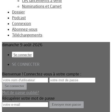
Les lancements à venir
Nominations et Carnet
Dossier
Podcast
Connexion
Abonnez-vous
Téléchargements
dimanche 9 août 2026
Se connecter
SE CONNECTER
Bienvenue ! Connectez-vous à votre compte :
Mot de passe oublié?
Récupérer votre mot de passe