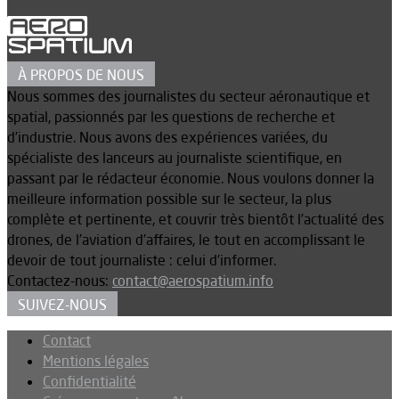
À PROPOS DE NOUS
Nous sommes des journalistes du secteur aéronautique et
spatial, passionnés par les questions de recherche et
d’industrie. Nous avons des expériences variées, du
spécialiste des lanceurs au journaliste scientifique, en
passant par le rédacteur économie. Nous voulons donner la
meilleure information possible sur le secteur, la plus
complète et pertinente, et couvrir très bientôt l’actualité des
drones, de l’aviation d’affaires, le tout en accomplissant le
devoir de tout journaliste : celui d’informer.
Contactez-nous:
contact@aerospatium.info
SUIVEZ-NOUS
Contact
Mentions légales
Confidentialité