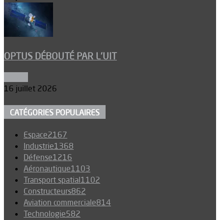
OPTUS DÉBOUTÉ PAR L’UIT
Espace
16 juillet 2026
CATÉGORIES POPULAIRES
Espace
2167
Industrie
1368
Défense
1216
Aéronautique
1103
Transport spatial
1102
Constructeurs
862
Aviation commerciale
814
Technologie
582