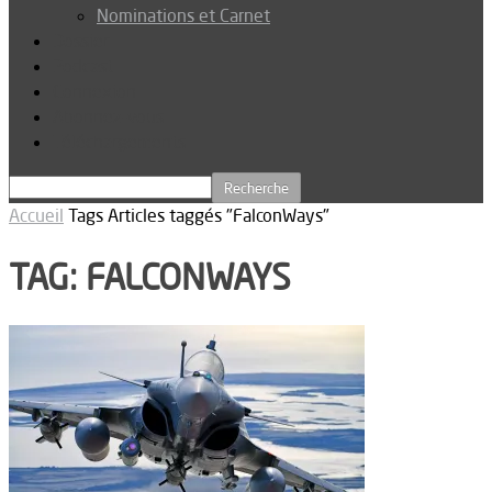
Nominations et Carnet
Dossier
Podcast
Connexion
Abonnez-vous
Téléchargements
Accueil
Tags
Articles taggés "FalconWays"
TAG: FALCONWAYS