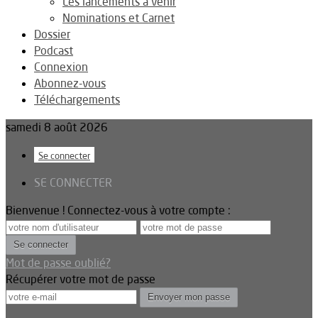
Les lancements à venir
Nominations et Carnet
Dossier
Podcast
Connexion
Abonnez-vous
Téléchargements
samedi 8 août 2026
Se connecter
SE CONNECTER
Bienvenue ! Connectez-vous à votre compte :
Mot de passe oublié?
Récupérer votre mot de passe