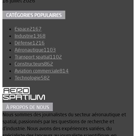
16 juillet 2026
CATÉGORIES POPULAIRES
Espace
2167
Industrie
1368
Défense
1216
Aéronautique
1103
Transport spatial
1102
Constructeurs
862
Aviation commerciale
814
Technologie
582
À PROPOS DE NOUS
Nous sommes des journalistes du secteur aéronautique et
spatial, passionnés par les questions de recherche et
d’industrie. Nous avons des expériences variées, du
spécialiste des lanceurs au journaliste scientifique, en