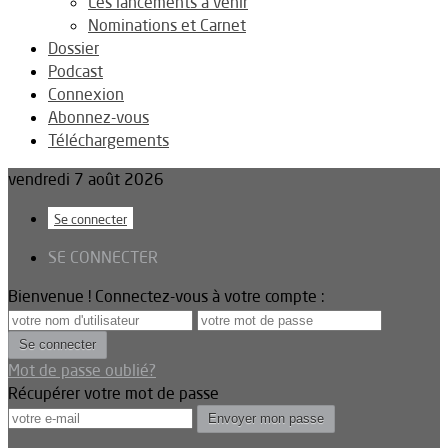
Les lancements à venir
Nominations et Carnet
Dossier
Podcast
Connexion
Abonnez-vous
Téléchargements
vendredi 7 août 2026
Se connecter
SE CONNECTER
Bienvenue ! Connectez-vous à votre compte :
Mot de passe oublié?
Récupérer votre mot de passe