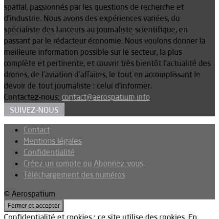
spatial, passionnés par les questions de recherche et
d’industrie. Nous avons des expériences variées, du
spécialiste des lanceurs au journaliste scientifique, en
passant par le rédacteur économie. Nous voulons donner la
meilleure information possible sur le secteur, la plus
complète et pertinente, et couvrir très bientôt l’actualité des
drones, de l’aviation d’affaires, le tout en accomplissant le
devoir de tout journaliste : celui d’informer.
Contactez-nous:
contact@aerospatium.info
SUIVEZ-NOUS
Contact
Mentions légales
Confidentialité
Créez un compte ou Abonnez-vous
Téléchargement des numéros
© Aerospatium
Confidentialité et cookies : ce site utilise des cookies. En