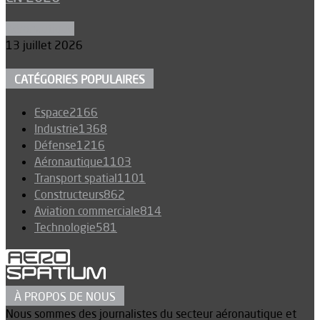
Aéronautique
13 juillet 2026
CATÉGORIES POPULAIRES
Espace
2166
Industrie
1368
Défense
1216
Aéronautique
1103
Transport spatial
1101
Constructeurs
862
Aviation commerciale
814
Technologie
581
À PROPOS DE NOUS
Nous sommes des journalistes du secteur aéronautique et