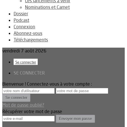
Les lancements à venir
Nominations et Carnet
Dossier
Podcast
Connexion
Abonnez-vous
Téléchargements
vendredi 7 août 2026
Se connecter
SE CONNECTER
Bienvenue ! Connectez-vous à votre compte :
Mot de passe oublié?
Récupérer votre mot de passe