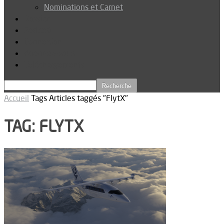
Nominations et Carnet
Dossier
Podcast
Connexion
Abonnez-vous
Téléchargements
Accueil
Tags
Articles taggés "FlytX"
TAG: FLYTX