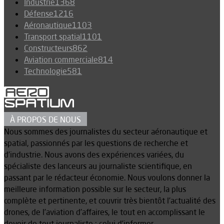
Industrie
1368
Défense
1216
Aéronautique
1103
Transport spatial
1101
Constructeurs
862
Aviation commerciale
814
Technologie
581
À PROPOS DE NOUS
Nous sommes des journalistes du secteur aéronautique et
spatial, passionnés par les questions de recherche et
d’industrie. Nous avons des expériences variées, du
spécialiste des lanceurs au journaliste scientifique, en
passant par le rédacteur économie. Nous voulons donner la
meilleure information possible sur le secteur, la plus
complète et pertinente, et couvrir très bientôt l’actualité des
drones, de l’aviation d’affaires, le tout en accomplissant le
devoir de tout journaliste : celui d’informer.