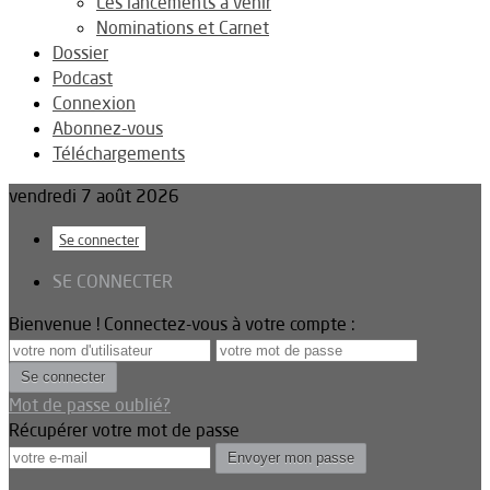
Les lancements à venir
Nominations et Carnet
Dossier
Podcast
Connexion
Abonnez-vous
Téléchargements
vendredi 7 août 2026
Se connecter
SE CONNECTER
Bienvenue ! Connectez-vous à votre compte :
Mot de passe oublié?
Récupérer votre mot de passe