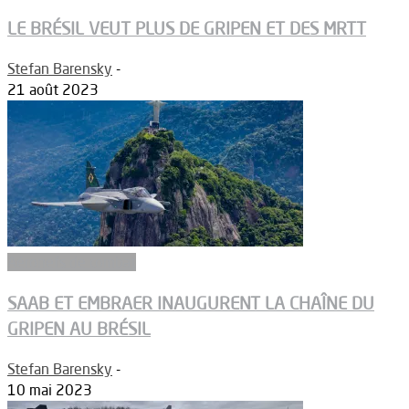
LE BRÉSIL VEUT PLUS DE GRIPEN ET DES MRTT
Stefan Barensky
-
21 août 2023
Aéronefs de combat
SAAB ET EMBRAER INAUGURENT LA CHAÎNE DU
GRIPEN AU BRÉSIL
Stefan Barensky
-
10 mai 2023