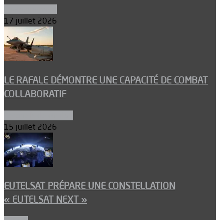
Environnement
17 juillet 2026
LE RAFALE DÉMONTRE UNE CAPACITÉ DE COMBAT
COLLABORATIF
Aéronefs de combat
15 juillet 2026
EUTELSAT PRÉPARE UNE CONSTELLATION
« EUTELSAT NEXT »