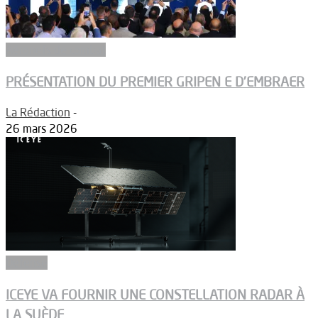
Aéronefs de combat
PRÉSENTATION DU PREMIER GRIPEN E D’EMBRAER
La Rédaction
-
26 mars 2026
Défense
ICEYE VA FOURNIR UNE CONSTELLATION RADAR À
LA SUÈDE