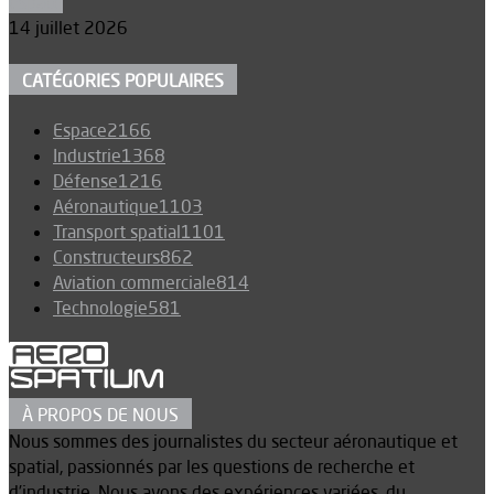
Espace
14 juillet 2026
CATÉGORIES POPULAIRES
Espace
2166
Industrie
1368
Défense
1216
Aéronautique
1103
Transport spatial
1101
Constructeurs
862
Aviation commerciale
814
Technologie
581
À PROPOS DE NOUS
Nous sommes des journalistes du secteur aéronautique et
spatial, passionnés par les questions de recherche et
d’industrie. Nous avons des expériences variées, du