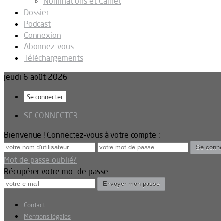
Nominations et Carnet
Dossier
Podcast
Connexion
Abonnez-vous
Téléchargements
jeudi 6 août 2026
Se connecter
SE CONNECTER
Bienvenue ! Connectez-vous à votre compte :
Mot de passe oublié?
Récupérer votre mot de passe
Contact
Mentions légales