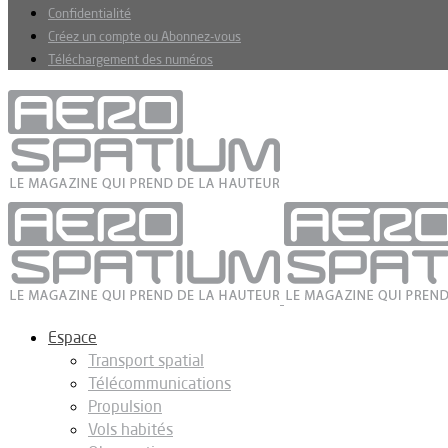
Confidentialité
Créez un compte ou Abonnez-vous
Téléchargement des numéros
Espace
Transport spatial
Télécommunications
Propulsion
Vols habités