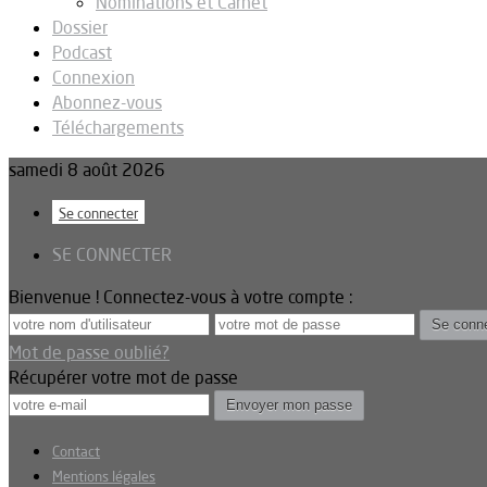
Nominations et Carnet
Dossier
Podcast
Connexion
Abonnez-vous
Téléchargements
samedi 8 août 2026
Se connecter
SE CONNECTER
Bienvenue ! Connectez-vous à votre compte :
Mot de passe oublié?
Récupérer votre mot de passe
Contact
Mentions légales