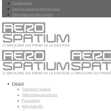
Confidentialité
Créez un compte ou Abonnez-vous
Téléchargement des numéros
Espace
Transport spatial
Télécommunications
Propulsion
Vols habités