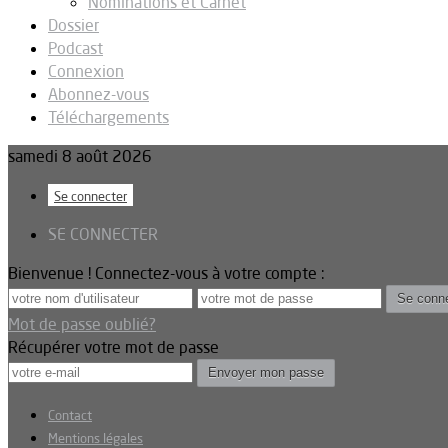
Nominations et Carnet
Dossier
Podcast
Connexion
Abonnez-vous
Téléchargements
samedi 8 août 2026
Se connecter
SE CONNECTER
Bienvenue ! Connectez-vous à votre compte :
Mot de passe oublié?
Récupérer votre mot de passe
Contact
Mentions légales