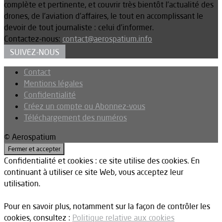
complète et pertinente, et couvrir très bientôt l’actualité des
drones, de l’aviation d’affaires, le tout en accomplissant le
devoir de tout journaliste : celui d’informer.
Contactez-nous:
contact@aerospatium.info
SUIVEZ-NOUS
Contact
Mentions légales
Confidentialité
Créez un compte ou Abonnez-vous
Téléchargement des numéros
© Aerospatium
Confidentialité et cookies : ce site utilise des cookies. En
continuant à utiliser ce site Web, vous acceptez leur
utilisation.
Pour en savoir plus, notamment sur la façon de contrôler les
cookies, consultez :
Politique relative aux cookies