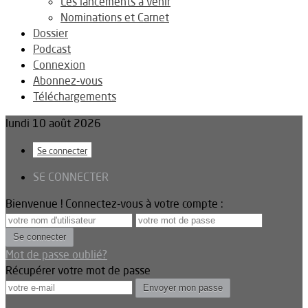
Les lancements à venir
Nominations et Carnet
Dossier
Podcast
Connexion
Abonnez-vous
Téléchargements
lundi 10 août 2026
Se connecter
SE CONNECTER
Bienvenue ! Connectez-vous à votre compte :
Mot de passe oublié?
Récupérer votre mot de passe