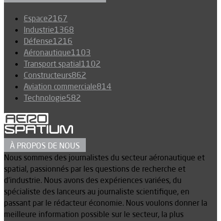
Espace
2167
Industrie
1368
Défense
1216
Aéronautique
1103
Transport spatial
1102
Constructeurs
862
Aviation commerciale
814
Technologie
582
À PROPOS DE NOUS
Nous sommes des journalistes du secteur aéronautique et
spatial, passionnés par les questions de recherche et
d’industrie. Nous avons des expériences variées, du
spécialiste des lanceurs au journaliste scientifique, en
passant par le rédacteur économie. Nous voulons donner la
meilleure information possible sur le secteur, la plus