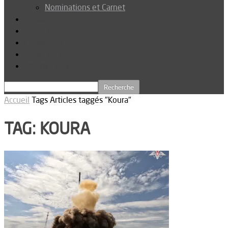
Nominations et Carnet
Dossier
Podcast
Connexion
Abonnez-vous
Téléchargements
Accueil
Tags
Articles taggés "Koura"
TAG: KOURA