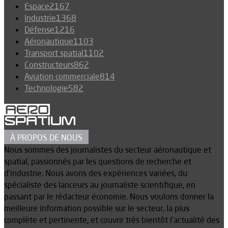
Espace
2167
Industrie
1368
Défense
1216
Aéronautique
1103
Transport spatial
1102
Constructeurs
862
Aviation commerciale
814
Technologie
582
À PROPOS DE NOUS
Nous sommes des journalistes du secteur aéronautique et
spatial, passionnés par les questions de recherche et
d’industrie. Nous avons des expériences variées, du
spécialiste des lanceurs au journaliste scientifique, en
passant par le rédacteur économie. Nous voulons donner la
meilleure information possible sur le secteur, la plus
complète et pertinente, et couvrir très bientôt l’actualité des