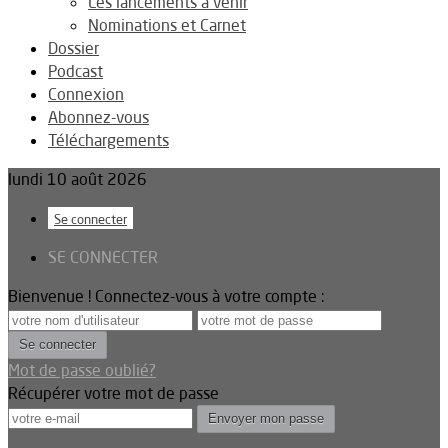
Les lancements à venir
Nominations et Carnet
Dossier
Podcast
Connexion
Abonnez-vous
Téléchargements
lundi 10 août 2026
Se connecter
SE CONNECTER
Bienvenue ! Connectez-vous à votre compte :
Mot de passe oublié?
Récupérer votre mot de passe