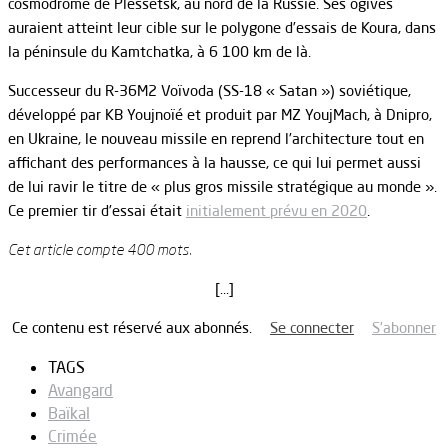
cosmodrome de Plessetsk, au nord de la Russie. Ses ogives
auraient atteint leur cible sur le polygone d’essais de Koura, dans
la péninsule du Kamtchatka, à 6 100 km de là.
Successeur du R-36M2 Voïvoda (SS-18 « Satan ») soviétique,
développé par KB Youjnoïé et produit par MZ YoujMach, à Dnipro,
en Ukraine, le nouveau missile en reprend l’architecture tout en
affichant des performances à la hausse, ce qui lui permet aussi
de lui ravir le titre de « plus gros missile stratégique au monde ».
Ce premier tir d’essai était
initialement prévu en 2020
.
Cet article compte 400 mots.
[…]
Ce contenu est réservé aux abonnés.
Se connecter
S’abonner
TAGS
Avangard
Baïkal
Crimée