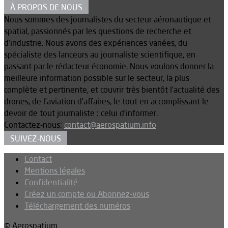
À PROPOS DE NOUS
Nous sommes des journalistes du secteur aéronautique et
spatial, passionnés par les questions de recherche et
d’industrie. Nous avons des expériences variées, du
spécialiste des lanceurs au journaliste scientifique, en
passant par le rédacteur économie. Nous voulons donner la
meilleure information possible sur le secteur, la plus
complète et pertinente, et couvrir très bientôt l’actualité des
drones, de l’aviation d’affaires, le tout en accomplissant le
devoir de tout journaliste : celui d’informer.
Contactez-nous:
contact@aerospatium.info
SUIVEZ-NOUS
Contact
Mentions légales
Confidentialité
Créez un compte ou Abonnez-vous
Téléchargement des numéros
© Aerospatium