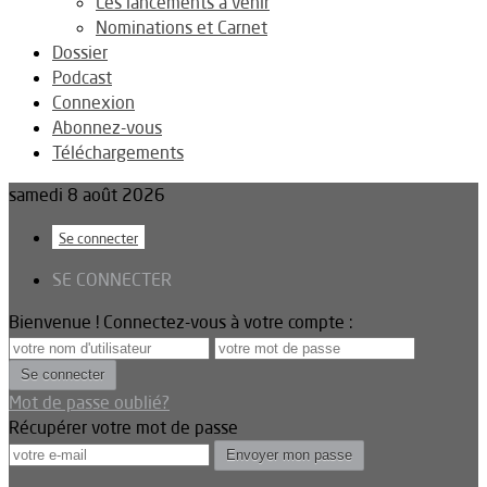
Les lancements à venir
Nominations et Carnet
Dossier
Podcast
Connexion
Abonnez-vous
Téléchargements
samedi 8 août 2026
Se connecter
SE CONNECTER
Bienvenue ! Connectez-vous à votre compte :
Mot de passe oublié?
Récupérer votre mot de passe