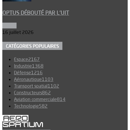
OPTUS DÉBOUTÉ PAR L’UIT
Espace
16 juillet 2026
CATÉGORIES POPULAIRES
Espace
2167
Industrie
1368
Défense
1216
Aéronautique
1103
Transport spatial
1102
Constructeurs
862
Aviation commerciale
814
Technologie
582