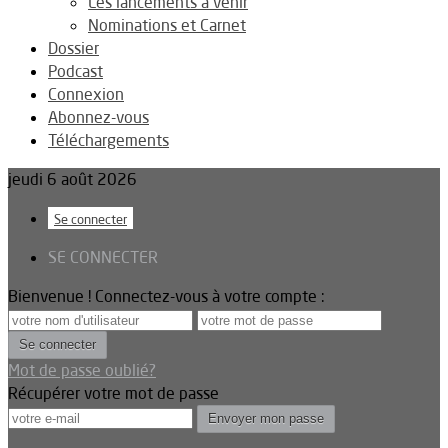
Les lancements à venir
Nominations et Carnet
Dossier
Podcast
Connexion
Abonnez-vous
Téléchargements
jeudi 6 août 2026
Se connecter
SE CONNECTER
Bienvenue ! Connectez-vous à votre compte :
Mot de passe oublié?
Récupérer votre mot de passe