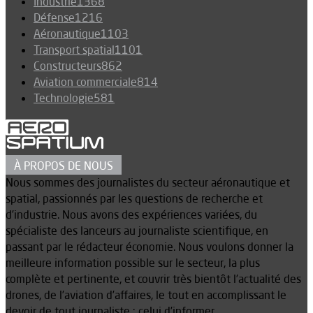
Industrie
1368
Défense
1216
Aéronautique
1103
Transport spatial
1101
Constructeurs
862
Aviation commerciale
814
Technologie
581
À PROPOS DE NOUS
Nous sommes des journalistes du secteur aéronautique et
spatial, passionnés par les questions de recherche et
d’industrie. Nous avons des expériences variées, du
spécialiste des lanceurs au journaliste scientifique, en
passant par le rédacteur économie. Nous voulons donner la
meilleure information possible sur le secteur, la plus
complète et pertinente, et couvrir très bientôt l’actualité des
drones, de l’aviation d’affaires, le tout en accomplissant le
devoir de tout journaliste : celui d’informer.