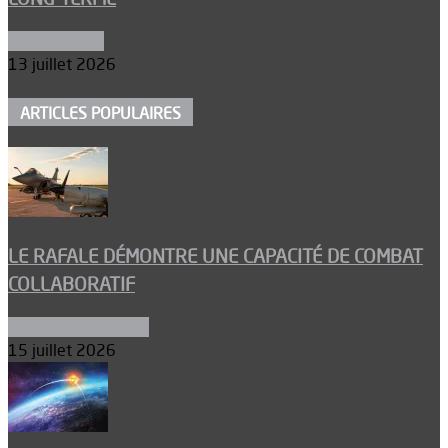
Aéronautique
13 juillet 2026
ARTICLES POPULAIRES
LE RAFALE DÉMONTRE UNE CAPACITÉ DE COMBAT
COLLABORATIF
Aéronefs de combat
15 juillet 2026