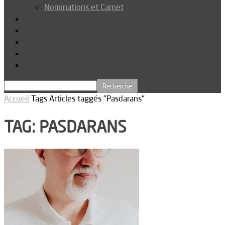
Nominations et Carnet
Dossier
Podcast
Connexion
Abonnez-vous
Téléchargements
Accueil
Tags
Articles taggés "Pasdarans"
TAG: PASDARANS