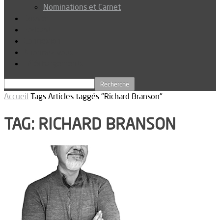
Nominations et Carnet
Dossier
Podcast
Connexion
Abonnez-vous
Téléchargements
Accueil
Tags
Articles taggés "Richard Branson"
TAG: RICHARD BRANSON