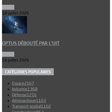
Espace
18 juillet 2026
OPTUS DÉBOUTÉ PAR L’UIT
Espace
16 juillet 2026
CATÉGORIES POPULAIRES
Espace
2167
Industrie
1368
Défense
1216
Aéronautique
1103
Transport spatial
1102