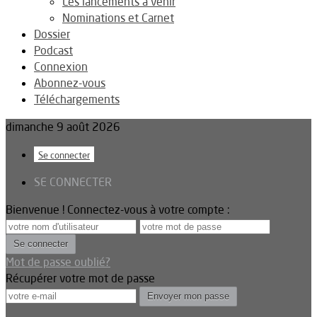
Les lancements à venir
Nominations et Carnet
Dossier
Podcast
Connexion
Abonnez-vous
Téléchargements
dimanche 9 août 2026
Se connecter
SE CONNECTER
Bienvenue ! Connectez-vous à votre compte :
Mot de passe oublié?
Récupérer votre mot de passe