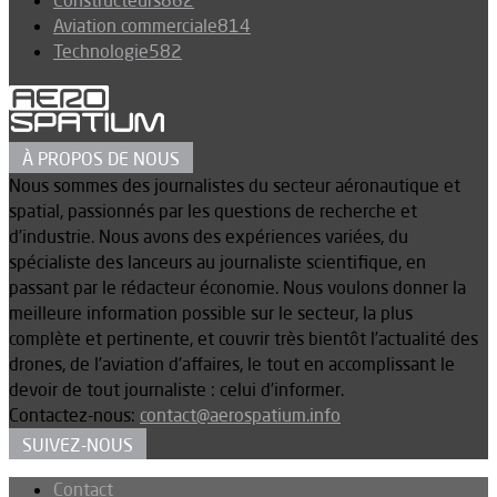
Constructeurs
862
Aviation commerciale
814
Technologie
582
À PROPOS DE NOUS
Nous sommes des journalistes du secteur aéronautique et
spatial, passionnés par les questions de recherche et
d’industrie. Nous avons des expériences variées, du
spécialiste des lanceurs au journaliste scientifique, en
passant par le rédacteur économie. Nous voulons donner la
meilleure information possible sur le secteur, la plus
complète et pertinente, et couvrir très bientôt l’actualité des
drones, de l’aviation d’affaires, le tout en accomplissant le
devoir de tout journaliste : celui d’informer.
Contactez-nous:
contact@aerospatium.info
SUIVEZ-NOUS
Contact