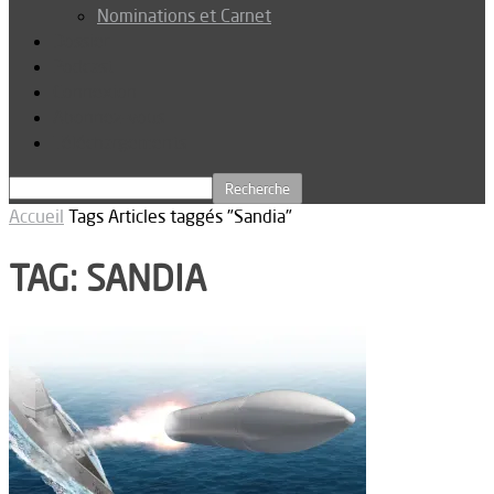
Nominations et Carnet
Dossier
Podcast
Connexion
Abonnez-vous
Téléchargements
Accueil
Tags
Articles taggés "Sandia"
TAG: SANDIA