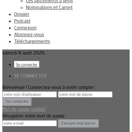
Les lancements à venir
Nominations et Carnet
Dossier
Podcast
Connexion
Abonnez-vous
Téléchargements
samedi 8 août 2026
Se connecter
SE CONNECTER
Bienvenue ! Connectez-vous à votre compte :
Mot de passe oublié?
Récupérer votre mot de passe