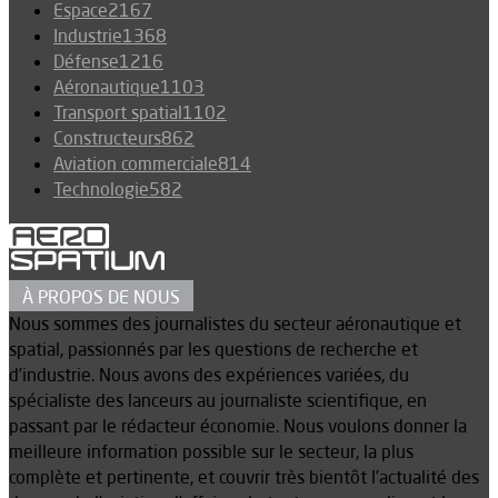
Espace
2167
Industrie
1368
Défense
1216
Aéronautique
1103
Transport spatial
1102
Constructeurs
862
Aviation commerciale
814
Technologie
582
À PROPOS DE NOUS
Nous sommes des journalistes du secteur aéronautique et
spatial, passionnés par les questions de recherche et
d’industrie. Nous avons des expériences variées, du
spécialiste des lanceurs au journaliste scientifique, en
passant par le rédacteur économie. Nous voulons donner la
meilleure information possible sur le secteur, la plus
complète et pertinente, et couvrir très bientôt l’actualité des