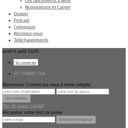
Les lancements à venir
Nominations et Carnet
Dossier
Podcast
Connexion
Abonnez-vous
Téléchargements
jeudi 6 août 2026
Se connecter
SE CONNECTER
Bienvenue ! Connectez-vous à votre compte :
Mot de passe oublié?
Récupérer votre mot de passe