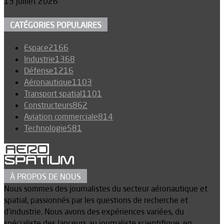
13 juillet 2026
CATÉGORIES POPULAIRES
Espace
2166
Industrie
1368
Défense
1216
Aéronautique
1103
Transport spatial
1101
Constructeurs
862
Aviation commerciale
814
Technologie
581
À PROPOS DE NOUS
Nous sommes des journalistes du secteur aéronautique et
spatial, passionnés par les questions de recherche et
d’industrie. Nous avons des expériences variées, du
spécialiste des lanceurs au journaliste scientifique, en