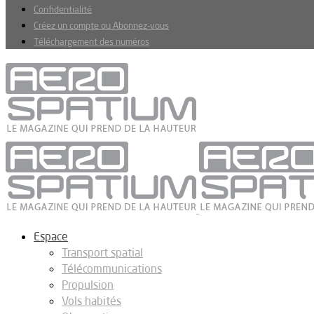
Confidentialité
Créez un compte ou Abonnez-vous
Téléchargement des numéros
Espace
Transport spatial
Télécommunications
Propulsion
Vols habités