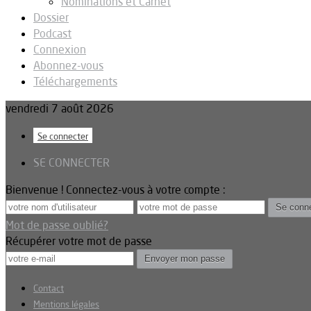
Nominations et Carnet
Dossier
Podcast
Connexion
Abonnez-vous
Téléchargements
vendredi 7 août 2026
Se connecter
SE CONNECTER
Bienvenue ! Connectez-vous à votre compte :
Mot de passe oublié?
Récupérer votre mot de passe
Contact
Mentions légales