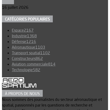
Espace
16 juillet 2026
CATÉGORIES POPULAIRES
Espace
2167
Industrie
1368
Défense
1216
Aéronautique
1103
Transport spatial
1102
Constructeurs
862
Aviation commerciale
814
Technologie
582
À PROPOS DE NOUS
Nous sommes des journalistes du secteur aéronautique et
spatial, passionnés par les questions de recherche et