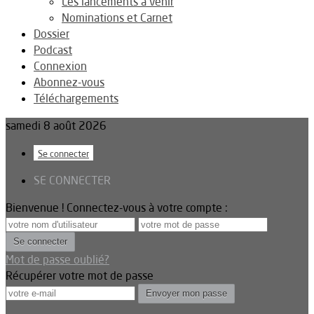
Les lancements à venir
Nominations et Carnet
Dossier
Podcast
Connexion
Abonnez-vous
Téléchargements
samedi 8 août 2026
Se connecter
SE CONNECTER
Bienvenue ! Connectez-vous à votre compte :
Mot de passe oublié?
Récupérer votre mot de passe