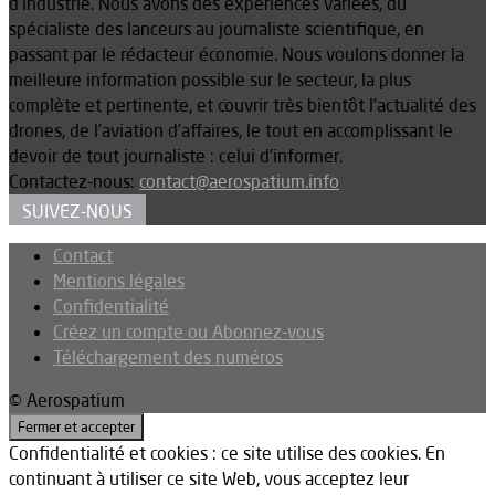
d’industrie. Nous avons des expériences variées, du
spécialiste des lanceurs au journaliste scientifique, en
passant par le rédacteur économie. Nous voulons donner la
meilleure information possible sur le secteur, la plus
complète et pertinente, et couvrir très bientôt l’actualité des
drones, de l’aviation d’affaires, le tout en accomplissant le
devoir de tout journaliste : celui d’informer.
Contactez-nous:
contact@aerospatium.info
SUIVEZ-NOUS
Contact
Mentions légales
Confidentialité
Créez un compte ou Abonnez-vous
Téléchargement des numéros
© Aerospatium
Confidentialité et cookies : ce site utilise des cookies. En
continuant à utiliser ce site Web, vous acceptez leur