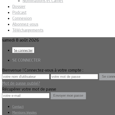
Nominations et Carnet
Dossier
Podcast
Connexion
Abonnez-vous
Téléchargements
samedi 8 août 2026
Se connecter
SE CONNECTER
Bienvenue ! Connectez-vous à votre compte :
Mot de passe oublié?
Récupérer votre mot de passe
Contact
Mentions légales