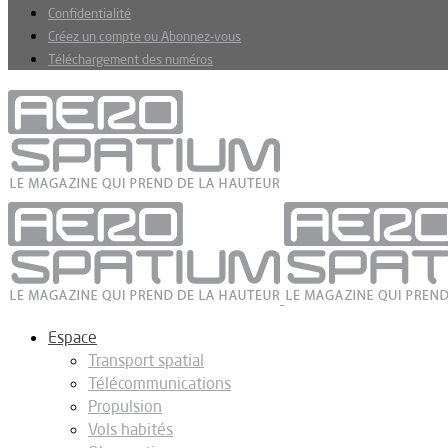
Confidentialité
Créez un compte ou Abonnez-vous
Téléchargement des numéros
Espace
Transport spatial
Télécommunications
Propulsion
Vols habités