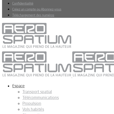
Confidentialité
Créez un compte ou Abonnez-vous
Téléchargement des numéros
Espace
Transport spatial
Télécommunications
Propulsion
Vols habités