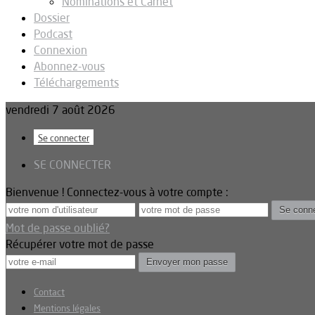
Nominations et Carnet
Dossier
Podcast
Connexion
Abonnez-vous
Téléchargements
vendredi 7 août 2026
Se connecter
SE CONNECTER
Bienvenue ! Connectez-vous à votre compte :
Mot de passe oublié?
Récupérer votre mot de passe
Contact
Mentions légales