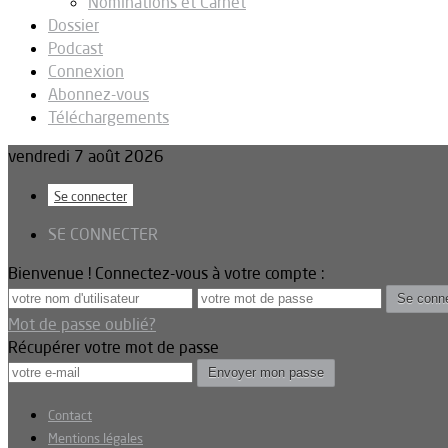
Nominations et Carnet
Dossier
Podcast
Connexion
Abonnez-vous
Téléchargements
vendredi 7 août 2026
Se connecter
SE CONNECTER
Bienvenue ! Connectez-vous à votre compte :
Mot de passe oublié?
Récupérer votre mot de passe
Contact
Mentions légales