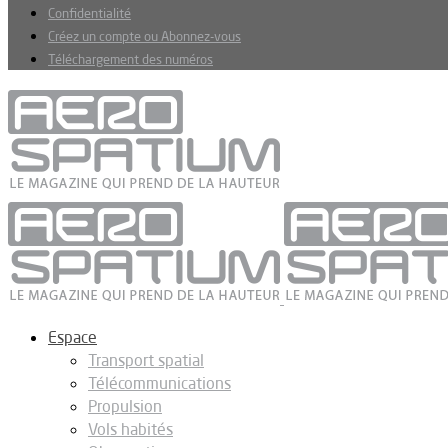
Confidentialité
Créez un compte ou Abonnez-vous
Téléchargement des numéros
Espace
Transport spatial
Télécommunications
Propulsion
Vols habités