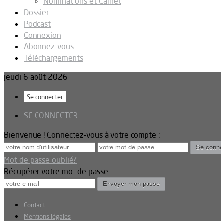
Nominations et Carnet
Dossier
Podcast
Connexion
Abonnez-vous
Téléchargements
jeudi 6 août 2026
Se connecter
SE CONNECTER
Bienvenue ! Connectez-vous à votre compte :
Mot de passe oublié?
Récupérer votre mot de passe
Contact
Mentions légales