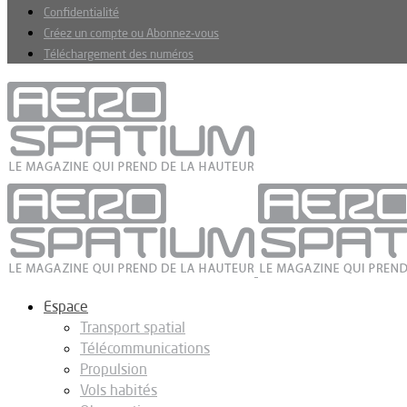
Confidentialité
Créez un compte ou Abonnez-vous
Téléchargement des numéros
Espace
Transport spatial
Télécommunications
Propulsion
Vols habités