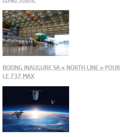
BOEING INAUGURE SA « NORTH LINE » POUR
LE 737 MAX