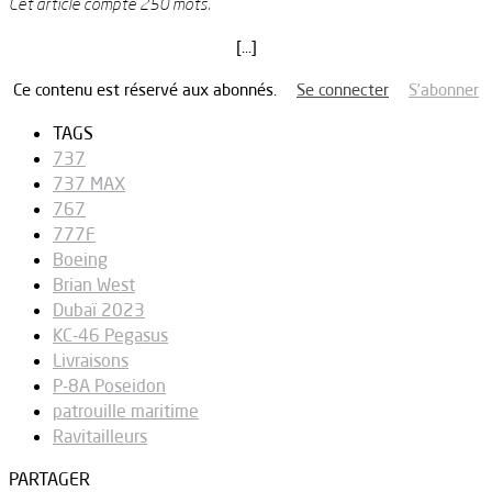
Cet article compte 250 mots.
[…]
Ce contenu est réservé aux abonnés.
Se connecter
S’abonner
TAGS
737
737 MAX
767
777F
Boeing
Brian West
Dubaï 2023
KC-46 Pegasus
Livraisons
P-8A Poseidon
patrouille maritime
Ravitailleurs
PARTAGER