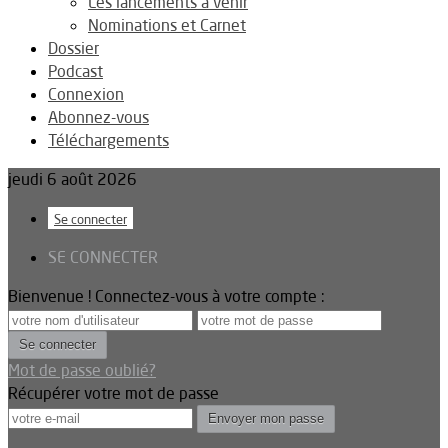
Les lancements à venir
Nominations et Carnet
Dossier
Podcast
Connexion
Abonnez-vous
Téléchargements
jeudi 6 août 2026
Se connecter
SE CONNECTER
Bienvenue ! Connectez-vous à votre compte :
Mot de passe oublié?
Récupérer votre mot de passe