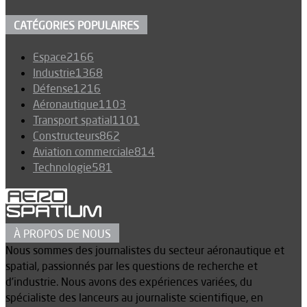
CATÉGORIES POPULAIRES
Espace
2166
Industrie
1368
Défense
1216
Aéronautique
1103
Transport spatial
1101
Constructeurs
862
Aviation commerciale
814
Technologie
581
À PROPOS DE NOUS
Nous sommes des journalistes du secteur aéronautique et
spatial, passionnés par les questions de recherche et
d’industrie. Nous avons des expériences variées, du
spécialiste des lanceurs au journaliste scientifique, en