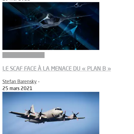
Aéronefs de combat
LE SCAF FACE À LA MENACE DU « PLAN B »
Stefan Barensky
-
25 mars 2021