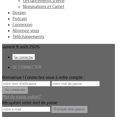
Les lancements à venir
Nominations et Carnet
Dossier
Podcast
Connexion
Abonnez-vous
Téléchargements
samedi 8 août 2026
Se connecter
SE CONNECTER
Bienvenue ! Connectez-vous à votre compte :
Mot de passe oublié?
Récupérer votre mot de passe