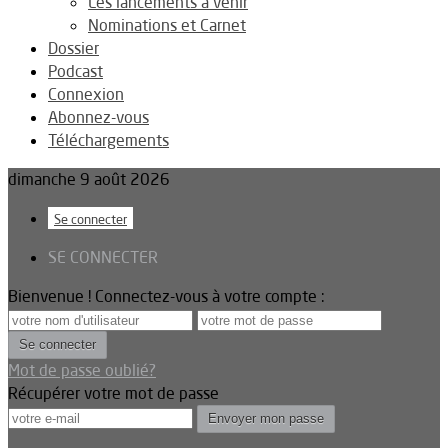
Les lancements à venir
Nominations et Carnet
Dossier
Podcast
Connexion
Abonnez-vous
Téléchargements
dimanche 9 août 2026
Se connecter
SE CONNECTER
Bienvenue ! Connectez-vous à votre compte :
Mot de passe oublié?
Récupérer votre mot de passe