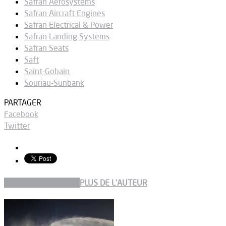
Safran Aerosystems
Safran Aircraft Engines
Safran Electrical & Power
Safran Landing Systems
Safran Seats
Saft
Saint-Gobain
Souriau-Sunbank
PARTAGER
Facebook
Twitter
ARTICLES CONNEXES
PLUS DE L'AUTEUR