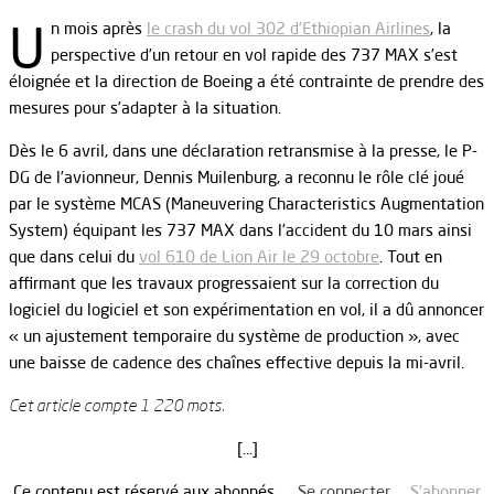
U
n mois après
le crash du vol 302 d’Ethiopian Airlines
, la
perspective d’un retour en vol rapide des 737 MAX s’est
éloignée et la direction de Boeing a été contrainte de prendre des
mesures pour s’adapter à la situation.
Dès le 6 avril, dans une déclaration retransmise à la presse, le P-
DG de l’avionneur, Dennis Muilenburg, a reconnu le rôle clé joué
par le système MCAS (Maneuvering Characteristics Augmentation
System) équipant les 737 MAX dans l’accident du 10 mars ainsi
que dans celui du
vol 610 de Lion Air le 29 octobre
. Tout en
affirmant que les travaux progressaient sur la correction du
logiciel du logiciel et son expérimentation en vol, il a dû annoncer
« un ajustement temporaire du système de production », avec
une baisse de cadence des chaînes effective depuis la mi-avril.
Cet article compte 1 220 mots.
[…]
Ce contenu est réservé aux abonnés.
Se connecter
S’abonner