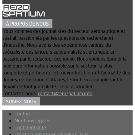
À PROPOS DE NOUS
Nous sommes des journalistes du secteur aéronautique et
spatial, passionnés par les questions de recherche et
d’industrie. Nous avons des expériences variées, du
spécialiste des lanceurs au journaliste scientifique, en
passant par le rédacteur économie. Nous voulons donner la
meilleure information possible sur le secteur, la plus
complète et pertinente, et couvrir très bientôt l’actualité des
drones, de l’aviation d’affaires, le tout en accomplissant le
devoir de tout journaliste : celui d’informer.
Contactez-nous:
contact@aerospatium.info
SUIVEZ-NOUS
Contact
Mentions légales
Confidentialité
Créez un compte ou Abonnez-vous