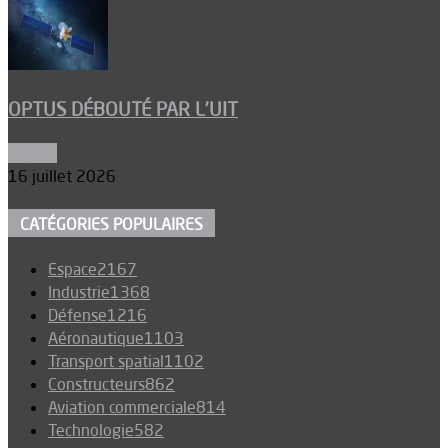
OPTUS DÉBOUTÉ PAR L’UIT
Espace
16 juillet 2026
CATÉGORIES POPULAIRES
Espace
2167
Industrie
1368
Défense
1216
Aéronautique
1103
Transport spatial
1102
Constructeurs
862
Aviation commerciale
814
Technologie
582