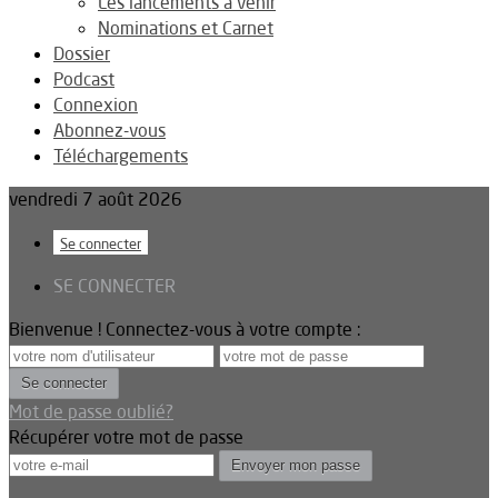
Les lancements à venir
Nominations et Carnet
Dossier
Podcast
Connexion
Abonnez-vous
Téléchargements
vendredi 7 août 2026
Se connecter
SE CONNECTER
Bienvenue ! Connectez-vous à votre compte :
Mot de passe oublié?
Récupérer votre mot de passe