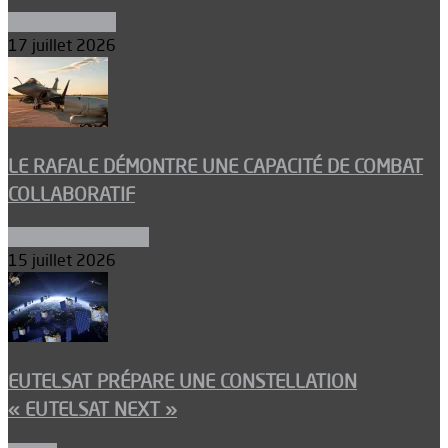
Environnement
17 juillet 2026
LE RAFALE DÉMONTRE UNE CAPACITÉ DE COMBAT
COLLABORATIF
Aéronefs de combat
15 juillet 2026
EUTELSAT PRÉPARE UNE CONSTELLATION
« EUTELSAT NEXT »