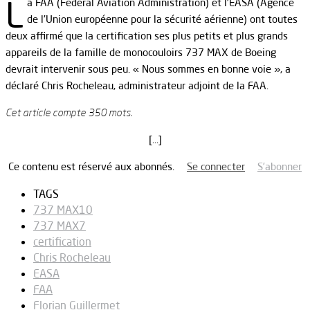
L
a FAA (Federal Aviation Administration) et l’EASA (Agence
de l’Union européenne pour la sécurité aérienne) ont toutes
deux affirmé que la certification ses plus petits et plus grands
appareils de la famille de monocouloirs 737 MAX de Boeing
devrait intervenir sous peu. « Nous sommes en bonne voie », a
déclaré Chris Rocheleau, administrateur adjoint de la FAA.
Cet article compte 350 mots.
[…]
Ce contenu est réservé aux abonnés.
Se connecter
S’abonner
TAGS
737 MAX10
737 MAX7
certification
Chris Rocheleau
EASA
FAA
Florian Guillermet