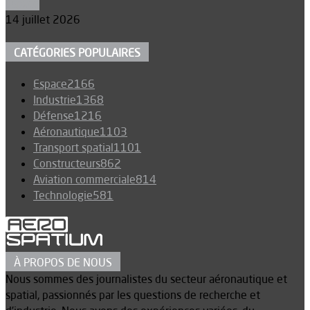
Espace
14 juillet 2026
CATÉGORIES POPULAIRES
Espace
2166
Industrie
1368
Défense
1216
Aéronautique
1103
Transport spatial
1101
Constructeurs
862
Aviation commerciale
814
Technologie
581
À PROPOS DE NOUS
Nous sommes des journalistes du secteur aéronautique et
spatial, passionnés par les questions de recherche et