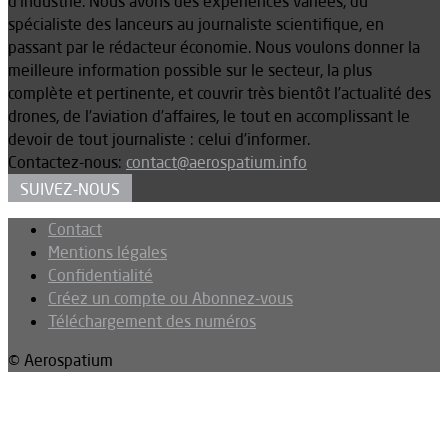
d’industrie. Nous avons des expériences variées, du
spécialiste des lanceurs au journaliste scientifique, en
passant par le rédacteur économie. Nous voulons donner la
meilleure information possible sur le secteur, la plus
complète et pertinente, et couvrir très bientôt l’actualité des
drones, de l’aviation d’affaires, le tout en accomplissant le
devoir de tout journaliste : celui d’informer.
Contactez-nous:
contact@aerospatium.info
SUIVEZ-NOUS
Contact
Mentions légales
Confidentialité
Créez un compte ou Abonnez-vous
Téléchargement des numéros
© Aerospatium