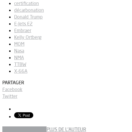
certification
décarbonation
Donald Trump
E-Jets E2
Embraer
Kelly Ortberg
MOM
Nasa
NMA
TTBW
X-66A
PARTAGER
Facebook
Twitter
ARTICLES CONNEXES
PLUS DE L'AUTEUR