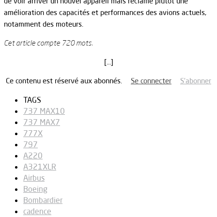
de voir arriver un nouvel appareil mais réclame plutôt une
amélioration des capacités et performances des avions actuels,
notamment des moteurs.
Cet article compte 720 mots.
[…]
Ce contenu est réservé aux abonnés.
Se connecter
S’abonner
TAGS
737 MAX10
737 MAX7
777X
797
A220
A321XLR
Airbus
Boeing
Bombardier
cadence