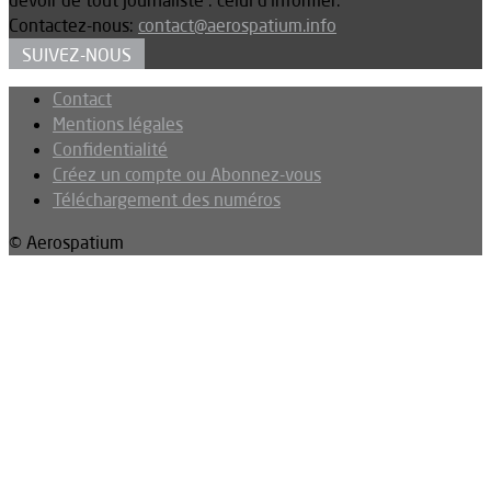
devoir de tout journaliste : celui d’informer.
Contactez-nous:
contact@aerospatium.info
SUIVEZ-NOUS
Contact
Mentions légales
Confidentialité
Créez un compte ou Abonnez-vous
Téléchargement des numéros
© Aerospatium