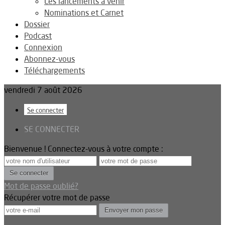
Les lancements à venir
Nominations et Carnet
Dossier
Podcast
Connexion
Abonnez-vous
Téléchargements
vendredi 7 août 2026
Se connecter
SE CONNECTER
Bienvenue ! Connectez-vous à votre compte :
Mot de passe oublié?
Récupérer votre mot de passe