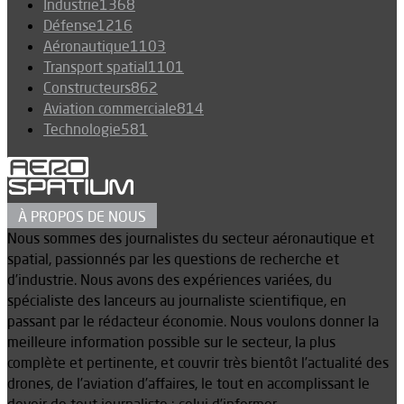
Industrie
1368
Défense
1216
Aéronautique
1103
Transport spatial
1101
Constructeurs
862
Aviation commerciale
814
Technologie
581
À PROPOS DE NOUS
Nous sommes des journalistes du secteur aéronautique et
spatial, passionnés par les questions de recherche et
d’industrie. Nous avons des expériences variées, du
spécialiste des lanceurs au journaliste scientifique, en
passant par le rédacteur économie. Nous voulons donner la
meilleure information possible sur le secteur, la plus
complète et pertinente, et couvrir très bientôt l’actualité des
drones, de l’aviation d’affaires, le tout en accomplissant le