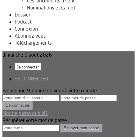
Les lancements à venir
Nominations et Carnet
Dossier
Podcast
Connexion
Abonnez-vous
Téléchargements
dimanche 9 août 2026
Se connecter
SE CONNECTER
Bienvenue ! Connectez-vous à votre compte :
Mot de passe oublié?
Récupérer votre mot de passe