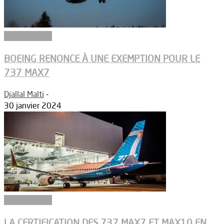
Aéronautique
BOEING RENONCE À UNE EXEMPTION POUR LE
737 MAX7
Djallal Malti
-
30 janvier 2024
Aéronautique
LA CERTIFICATION DES 737 MAX7 ET MAX10 EN