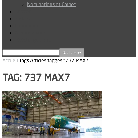
Nominations et Carnet
Dossier
Podcast
Connexion
Abonnez-vous
Téléchargements
Accueil
Tags
Articles taggés "737 MAX7"
TAG: 737 MAX7