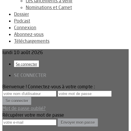
Les lancements à venir
Nominations et Carnet
Dossier
Podcast
Connexion
Abonnez-vous
Téléchargements
lundi 10 août 2026
Se connecter
SE CONNECTER
Bienvenue ! Connectez-vous à votre compte :
Mot de passe oublié?
Récupérer votre mot de passe