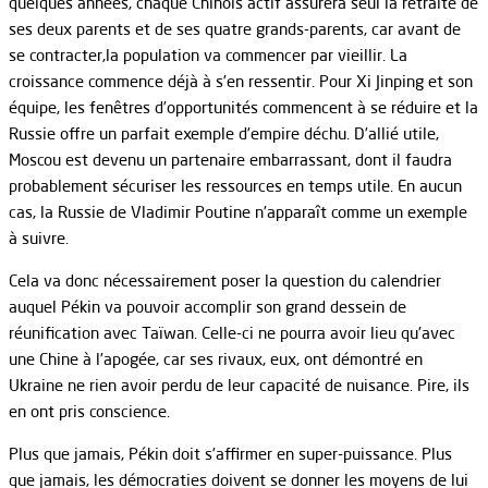
quelques années, chaque Chinois actif assurera seul la retraite de
ses deux parents et de ses quatre grands-parents, car avant de
se contracter,la population va commencer par vieillir. La
croissance commence déjà à s’en ressentir. Pour Xi Jinping et son
équipe, les fenêtres d’opportunités commencent à se réduire et la
Russie offre un parfait exemple d’empire déchu. D’allié utile,
Moscou est devenu un partenaire embarrassant, dont il faudra
probablement sécuriser les ressources en temps utile. En aucun
cas, la Russie de Vladimir Poutine n’apparaît comme un exemple
à suivre.
Cela va donc nécessairement poser la question du calendrier
auquel Pékin va pouvoir accomplir son grand dessein de
réunification avec Taïwan. Celle-ci ne pourra avoir lieu qu’avec
une Chine à l’apogée, car ses rivaux, eux, ont démontré en
Ukraine ne rien avoir perdu de leur capacité de nuisance. Pire, ils
en ont pris conscience.
Plus que jamais, Pékin doit s’affirmer en super-puissance. Plus
que jamais, les démocraties doivent se donner les moyens de lui