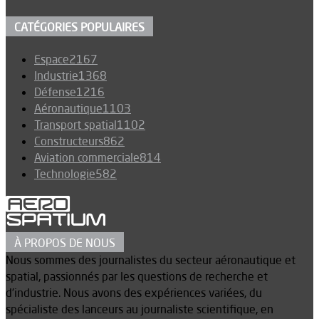
CATÉGORIES POPULAIRES
Espace
2167
Industrie
1368
Défense
1216
Aéronautique
1103
Transport spatial
1102
Constructeurs
862
Aviation commerciale
814
Technologie
582
À PROPOS DE NOUS
Nous sommes des journalistes du secteur aéronautique et
spatial, passionnés par les questions de recherche et
d’industrie. Nous avons des expériences variées, du
spécialiste des lanceurs au journaliste scientifique, en