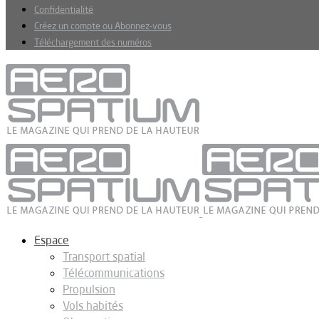
Confidentialité
Créez un compte ou Abonnez-vous
Téléchargement des numéros
Espace
Transport spatial
Télécommunications
Propulsion
Vols habités