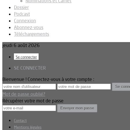
Nominations et Carnet
Dossier
Podcast
Connexion
Abonnez-vous
Téléchargements
jeudi 6 août 2026
Se connecter
SE CONNECTER
Bienvenue ! Connectez-vous à votre compte :
Mot de passe oublié?
Récupérer votre mot de passe
Contact
Mentions légales