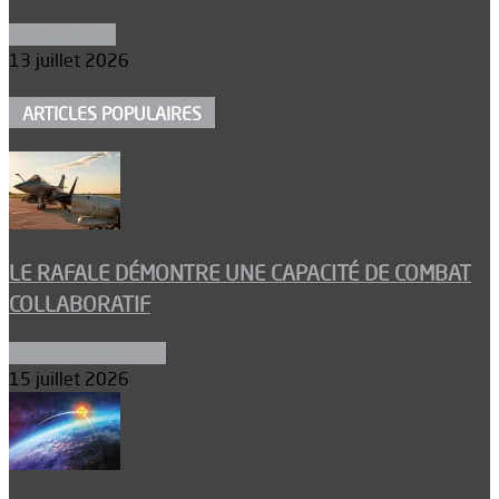
Aéronautique
13 juillet 2026
ARTICLES POPULAIRES
LE RAFALE DÉMONTRE UNE CAPACITÉ DE COMBAT
COLLABORATIF
Aéronefs de combat
15 juillet 2026