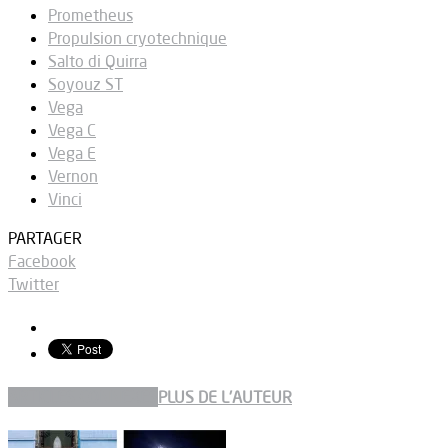
Prometheus
Propulsion cryotechnique
Salto di Quirra
Soyouz ST
Vega
Vega C
Vega E
Vernon
Vinci
PARTAGER
Facebook
Twitter
ARTICLES CONNEXES
PLUS DE L'AUTEUR