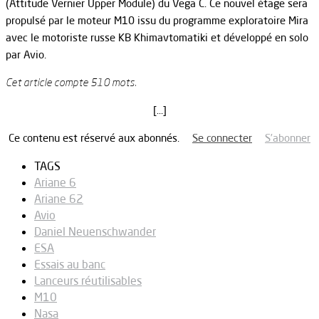
(Attitude Vernier Upper Module) du Vega C. Ce nouvel étage sera
propulsé par le moteur M10 issu du programme exploratoire Mira
avec le motoriste russe KB Khimavtomatiki et développé en solo
par Avio.
Cet article compte 510 mots.
[…]
Ce contenu est réservé aux abonnés.
Se connecter
S’abonner
TAGS
Ariane 6
Ariane 62
Avio
Daniel Neuenschwander
ESA
Essais au banc
Lanceurs réutilisables
M10
Nasa