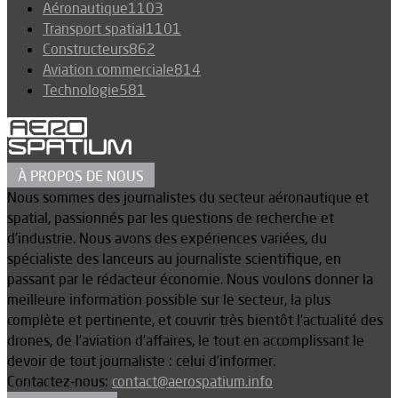
Aéronautique
1103
Transport spatial
1101
Constructeurs
862
Aviation commerciale
814
Technologie
581
À PROPOS DE NOUS
Nous sommes des journalistes du secteur aéronautique et
spatial, passionnés par les questions de recherche et
d’industrie. Nous avons des expériences variées, du
spécialiste des lanceurs au journaliste scientifique, en
passant par le rédacteur économie. Nous voulons donner la
meilleure information possible sur le secteur, la plus
complète et pertinente, et couvrir très bientôt l’actualité des
drones, de l’aviation d’affaires, le tout en accomplissant le
devoir de tout journaliste : celui d’informer.
Contactez-nous:
contact@aerospatium.info