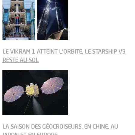
LE VIKRAM 1 ATTEINT L’ORBITE, LE STARSHIP V3
RESTE AU SOL
LA SAISON DES GÉOCROISEURS, EN CHINE, AU