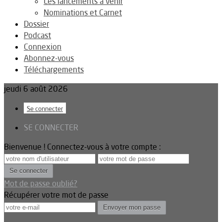
Les lancements à venir
Nominations et Carnet
Dossier
Podcast
Connexion
Abonnez-vous
Téléchargements
jeudi 6 août 2026
Se connecter
SE CONNECTER
Bienvenue ! Connectez-vous à votre compte :
Mot de passe oublié?
Récupérer votre mot de passe