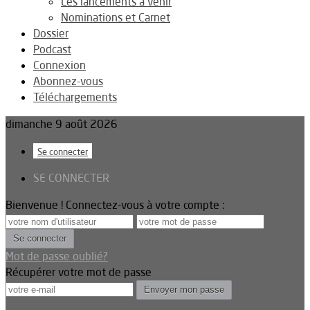
Les lancements à venir
Nominations et Carnet
Dossier
Podcast
Connexion
Abonnez-vous
Téléchargements
dimanche 9 août 2026
Se connecter
SE CONNECTER
Bienvenue ! Connectez-vous à votre compte :
Mot de passe oublié?
Récupérer votre mot de passe