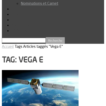
Nominations et Carnet
Dossier
Podcast
Connexion
Abonnez-vous
Téléchargements
Accueil
Tags
Articles taggés "Vega E"
TAG: VEGA E