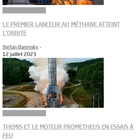
Ergols et carburants
LE PREMIER LANCEUR AU MÉTHANE ATTEINT
L’ORBITE
Stefan Barensky
-
12 juillet 2023
Ergols et carburants
THEMIS ET LE MOTEUR PROMETHEUS EN ESSAIS À
FEU