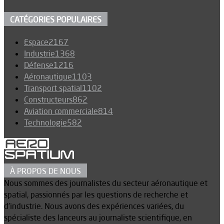
CATÉGORIES POPULAIRES
Espace
2167
Industrie
1368
Défense
1216
Aéronautique
1103
Transport spatial
1102
Constructeurs
862
Aviation commerciale
814
Technologie
582
À PROPOS DE NOUS
Nous sommes des journalistes du secteur aéronautique et
spatial, passionnés par les questions de recherche et
d’industrie. Nous avons des expériences variées, du
spécialiste des lanceurs au journaliste scientifique, en