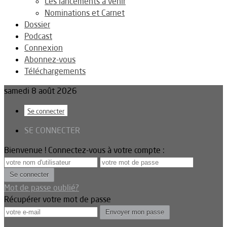
Les lancements à venir
Nominations et Carnet
Dossier
Podcast
Connexion
Abonnez-vous
Téléchargements
samedi 8 août 2026
Se connecter
SE CONNECTER
Bienvenue ! Connectez-vous à votre compte :
Mot de passe oublié?
Récupérer votre mot de passe