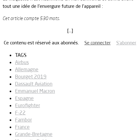
tout une idée de l’envergure future de l’appareil :
Cet article compte 530 mots.
[…]
Ce contenu est réservé aux abonnés.
Se connecter
S’abonner
TAGS
Airbus
Allemagne
Bourget 2019
Dassault Aviation
Emmanuel Macron
Espagne
Eurofighter
F-22
Farnbor
France
Grande-Bretagne