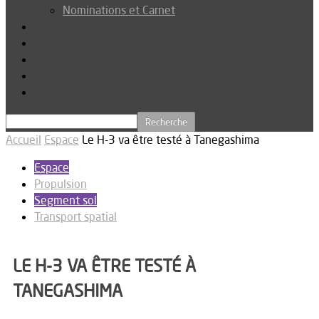
Nominations et Carnet
Dossier
Podcast
Connexion
Abonnez-vous
Téléchargements
Accueil
Espace
Le H-3 va être testé à Tanegashima
Espace
Propulsion
Segment sol
Transport spatial
LE H-3 VA ÊTRE TESTÉ À
TANEGASHIMA