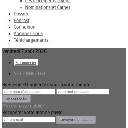
Les lancements à venir
Nominations et Carnet
Dossier
Podcast
Connexion
Abonnez-vous
Téléchargements
vendredi 7 août 2026
Se connecter
SE CONNECTER
Bienvenue ! Connectez-vous à votre compte :
Mot de passe oublié?
Récupérer votre mot de passe