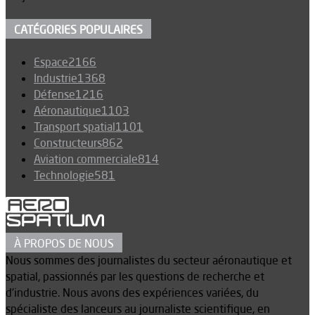
CATÉGORIES POPULAIRES
Espace
2166
Industrie
1368
Défense
1216
Aéronautique
1103
Transport spatial
1101
Constructeurs
862
Aviation commerciale
814
Technologie
581
À PROPOS DE NOUS
Nous sommes des journalistes du secteur aéronautique et
spatial, passionnés par les questions de recherche et
d’industrie. Nous avons des expériences variées, du
spécialiste des lanceurs au journaliste scientifique, en