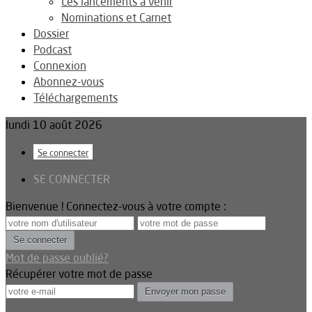
Les lancements à venir
Nominations et Carnet
Dossier
Podcast
Connexion
Abonnez-vous
Téléchargements
lundi 10 août 2026
Se connecter
SE CONNECTER
Bienvenue ! Connectez-vous à votre compte :
Mot de passe oublié?
Récupérer votre mot de passe