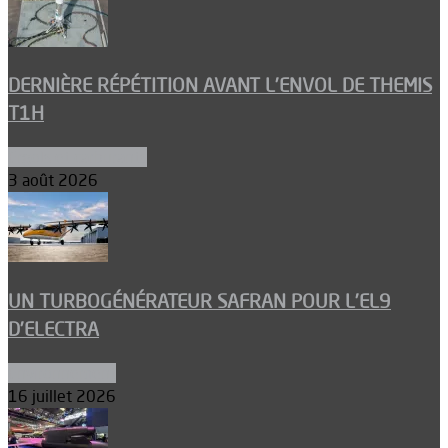
DERNIÈRE RÉPÉTITION AVANT L’ENVOL DE THEMIS
T1H
Ergols et carburants
3 août 2026
UN TURBOGÉNÉRATEUR SAFRAN POUR L’EL9
D’ELECTRA
Environnement
16 juillet 2026