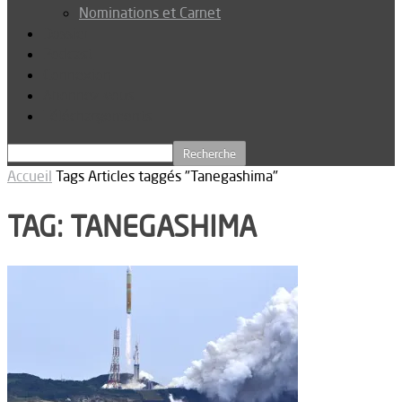
Nominations et Carnet
Dossier
Podcast
Connexion
Abonnez-vous
Téléchargements
Accueil
Tags
Articles taggés "Tanegashima"
TAG: TANEGASHIMA