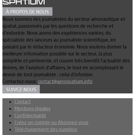
À PROPOS DE NOUS
Nous sommes des journalistes du secteur aéronautique et
spatial, passionnés par les questions de recherche et
d’industrie. Nous avons des expériences variées, du
spécialiste des lanceurs au journaliste scientifique, en
passant par le rédacteur économie. Nous voulons donner la
meilleure information possible sur le secteur, la plus
complète et pertinente, et couvrir très bientôt l’actualité des
drones, de l’aviation d’affaires, le tout en accomplissant le
devoir de tout journaliste : celui d’informer.
Contactez-nous:
contact@aerospatium.info
SUIVEZ-NOUS
Contact
Mentions légales
Confidentialité
Créez un compte ou Abonnez-vous
Téléchargement des numéros