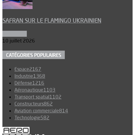
SAFRAN SUR LE FLAMINGO UKRAINIEN
Armements
10 juillet 2026
CATÉGORIES POPULAIRES
Espace
2167
Industrie
1368
Défense
1216
Aéronautique
1103
Transport spatial
1102
Constructeurs
862
Aviation commerciale
814
Technologie
582